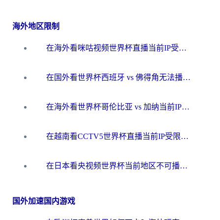
海外地区限制
在海外看咪咕视频世界杯直播当前IP受限制？这篇指南帮你搞定所有体育赛事观看难题
在国外看世界杯西班牙 vs 佛得角无法播放？这篇指南帮你解锁所有中文体育直播
在海外看世界杯哥伦比亚 vs 加纳当前IP受限制？这篇指南帮你流畅看中文解说赛事
在越南看CCTV5世界杯直播当前IP受限制？海外党体育观赛终极指南来了
在日本看央视频世界杯当前地区不可播放？海外党体育观赛终极指南
国外加速国内游戏