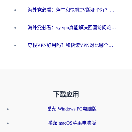
海外党必看：斧牛和快帆TV版哪个好？3分钟选对回国加速器，无缝刷B站、追热剧
海外党必看：yy vpn真能解决回国访问难题？附云极initap测评+免费方案对比
穿梭VPN好用吗？和快滚VPN对比哪个回国效果更好？海外党选回国加速器必看指南
下载应用
番茄 Windows PC电脑版
番茄 macOS苹果电脑版