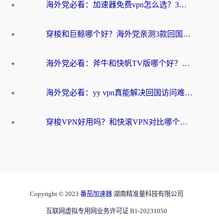
海外党必看：加速器免费vpn怎么选？3步教你无缝访问国内资源
穿梭和巨鲸哪个好？海外党亲测3款回国加速器，教你避开90%的坑
海外党必看：斧牛和快帆TV版哪个好？3分钟选对回国加速器，无缝刷B站、追热剧
海外党必看：yy vpn真能解决回国访问难题？附云极initap测评+免费方案对比
穿梭VPN好用吗？和快滚VPN对比哪个回国效果更好？海外党选回国加速器必看指南
Copyright © 2023
番茄加速器
湖南精准量科技有限公司
互联网虚拟专用网业务许可证 B1-20231050