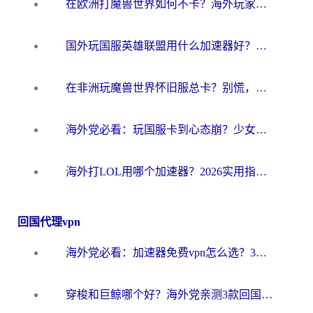
在欧洲打魔兽世界如何不卡？海外玩家的国服游戏加速终极攻略
国外玩国服英雄联盟用什么加速器好？海外党亲测有效的国服游戏加速指南
在非洲玩魔兽世界怀旧服总卡？别慌，这份指南帮你丝滑开荒
海外党必看：玩国服卡到心态崩？少女前线云图计划加速器免费推荐+碧蓝航线足球世界流畅攻略
海外打LOL用哪个加速器？2026实用指南：从延迟到设备适配，一篇解决你的国服游戏痛点
回国代理vpn
海外党必看：加速器免费vpn怎么选？3步教你无缝访问国内资源
穿梭和巨鲸哪个好？海外党亲测3款回国加速器，教你避开90%的坑