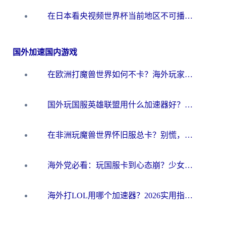
在日本看央视频世界杯当前地区不可播放？海外党体育观赛终极指南
国外加速国内游戏
在欧洲打魔兽世界如何不卡？海外玩家的国服游戏加速终极攻略
国外玩国服英雄联盟用什么加速器好？海外党亲测有效的国服游戏加速指南
在非洲玩魔兽世界怀旧服总卡？别慌，这份指南帮你丝滑开荒
海外党必看：玩国服卡到心态崩？少女前线云图计划加速器免费推荐+碧蓝航线足球世界流畅攻略
海外打LOL用哪个加速器？2026实用指南：从延迟到设备适配，一篇解决你的国服游戏痛点