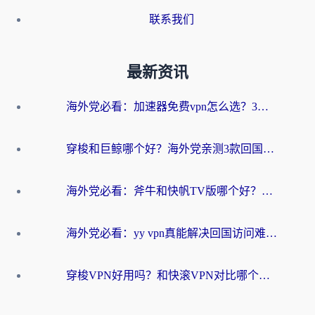
联系我们
最新资讯
海外党必看：加速器免费vpn怎么选？3步教你无缝访问国内资源
穿梭和巨鲸哪个好？海外党亲测3款回国加速器，教你避开90%的坑
海外党必看：斧牛和快帆TV版哪个好？3分钟选对回国加速器，无缝刷B站、追热剧
海外党必看：yy vpn真能解决回国访问难题？附云极initap测评+免费方案对比
穿梭VPN好用吗？和快滚VPN对比哪个回国效果更好？海外党选回国加速器必看指南