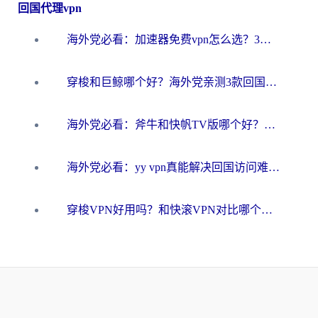
回国代理vpn
海外党必看：加速器免费vpn怎么选？3步教你无缝访问国内资源
穿梭和巨鲸哪个好？海外党亲测3款回国加速器，教你避开90%的坑
海外党必看：斧牛和快帆TV版哪个好？3分钟选对回国加速器，无缝刷B站、追热剧
海外党必看：yy vpn真能解决回国访问难题？附云极initap测评+免费方案对比
穿梭VPN好用吗？和快滚VPN对比哪个回国效果更好？海外党选回国加速器必看指南