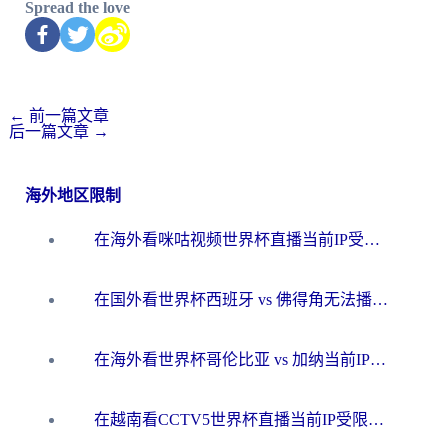
Spread the love
←
前一篇文章
后一篇文章
→
海外地区限制
在海外看咪咕视频世界杯直播当前IP受限制？这篇指南帮你搞定所有体育赛事观看难题
在国外看世界杯西班牙 vs 佛得角无法播放？这篇指南帮你解锁所有中文体育直播
在海外看世界杯哥伦比亚 vs 加纳当前IP受限制？这篇指南帮你流畅看中文解说赛事
在越南看CCTV5世界杯直播当前IP受限制？海外党体育观赛终极指南来了