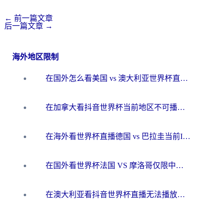
←
前一篇文章
后一篇文章
→
海外地区限制
在国外怎么看美国 vs 澳大利亚世界杯直播？海外党必藏的中文解说观赛指南
在加拿大看抖音世界杯当前地区不可播放？海外党体育观赛终极指南
在海外看世界杯直播德国 vs 巴拉圭当前IP受限制？这篇指南帮你轻松解决地区限制
在国外看世界杯法国 VS 摩洛哥仅限中国大陆？别让地域限制拦下你的欢呼
在澳大利亚看抖音世界杯直播无法播放？海外党体育观赛终极指南来了！