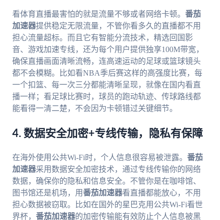
看体育直播最害怕的就是流量不够或者网络卡顿。
番茄
加速器
提供稳定无限流量，不管你看多久的直播都不用
担心流量超标。而且它有智能分流技术，精选回国影
音、游戏加速专线，还为每个用户提供独享100M带宽，
确保直播画面清晰流畅，连高速运动的足球或篮球镜头
都不会模糊。比如看NBA季后赛这样的高强度比赛，每
一个扣篮、每一次三分都能清晰呈现，就像在国内看直
播一样；看足球比赛时，球员的跑动轨迹、传球路线都
能看得一清二楚，不会因为卡顿错过关键细节。
4. 数据安全加密+专线传输，隐私有保障
在海外使用公共Wi-Fi时，个人信息很容易被泄露。
番茄
加速器
采用数据安全加密技术，通过专线传输你的网络
数据，确保你的隐私和信息安全。不管你是在咖啡馆、
图书馆还是机场，用
番茄加速器
看直播都能放心，不用
担心数据被窃取。比如在国外的星巴克用公共Wi-Fi看世
界杯，
番茄加速器
的加密传输能有效防止个人信息被黑