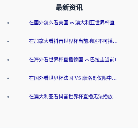
最新资讯
在国外怎么看美国 vs 澳大利亚世界杯直播？海外党必藏的中文解说观赛指南
在加拿大看抖音世界杯当前地区不可播放？海外党体育观赛终极指南
在海外看世界杯直播德国 vs 巴拉圭当前IP受限制？这篇指南帮你轻松解决地区限制
在国外看世界杯法国 VS 摩洛哥仅限中国大陆？别让地域限制拦下你的欢呼
在澳大利亚看抖音世界杯直播无法播放？海外党体育观赛终极指南来了！