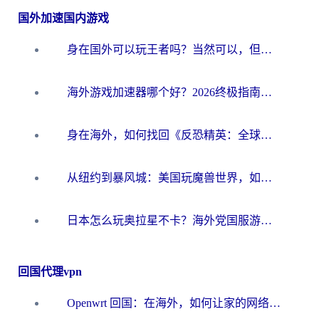
国外加速国内游戏
身在国外可以玩王者吗？当然可以，但你需要这份“加速”指南
海外游戏加速器哪个好？2026终极指南帮你畅玩国服+解决卡顿难题
身在海外，如何找回《反恐精英：全球攻势》国服的丝滑手感？一份给你的终极指南
从纽约到暴风城：美国玩魔兽世界，如何找到你的最佳网络航线
日本怎么玩奥拉星不卡？海外党国服游戏加速器选择全攻略
回国代理vpn
Openwrt 回国：在海外，如何让家的网络触手可及