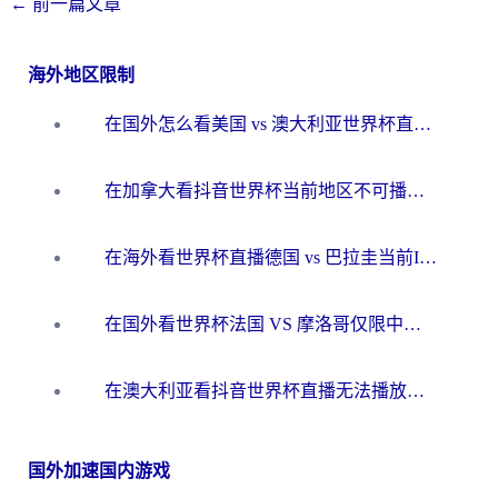
←
前一篇文章
海外地区限制
在国外怎么看美国 vs 澳大利亚世界杯直播？海外党必藏的中文解说观赛指南
在加拿大看抖音世界杯当前地区不可播放？海外党体育观赛终极指南
在海外看世界杯直播德国 vs 巴拉圭当前IP受限制？这篇指南帮你轻松解决地区限制
在国外看世界杯法国 VS 摩洛哥仅限中国大陆？别让地域限制拦下你的欢呼
在澳大利亚看抖音世界杯直播无法播放？海外党体育观赛终极指南来了！
国外加速国内游戏