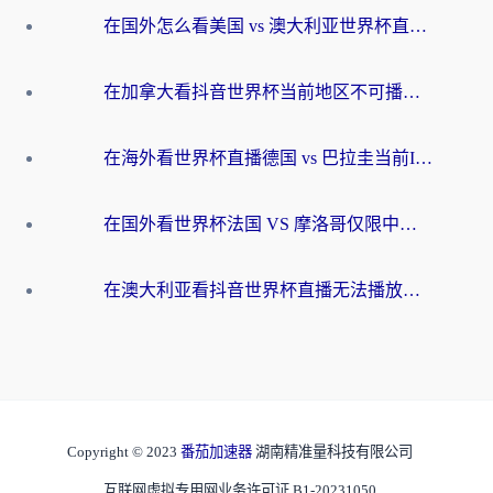
在国外怎么看美国 vs 澳大利亚世界杯直播？海外党必藏的中文解说观赛指南
在加拿大看抖音世界杯当前地区不可播放？海外党体育观赛终极指南
在海外看世界杯直播德国 vs 巴拉圭当前IP受限制？这篇指南帮你轻松解决地区限制
在国外看世界杯法国 VS 摩洛哥仅限中国大陆？别让地域限制拦下你的欢呼
在澳大利亚看抖音世界杯直播无法播放？海外党体育观赛终极指南来了！
Copyright © 2023
番茄加速器
湖南精准量科技有限公司
互联网虚拟专用网业务许可证 B1-20231050