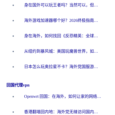
身在国外可以玩王者吗？当然可以，但你需要这份“加速”指南
海外游戏加速器哪个好？2026终极指南帮你畅玩国服+解决卡顿难题
身在海外，如何找回《反恐精英：全球攻势》国服的丝滑手感？一份给你的终极指南
从纽约到暴风城：美国玩魔兽世界，如何找到你的最佳网络航线
日本怎么玩奥拉星不卡？海外党国服游戏加速器选择全攻略
回国代理vpn
Openwrt 回国：在海外，如何让家的网络触手可及
香港翻墙回内地：海外党无缝访问国内资源的加速器选择全攻略