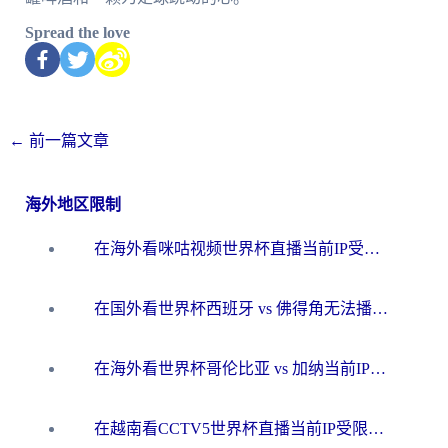
Spread the love
←
前一篇文章
海外地区限制
在海外看咪咕视频世界杯直播当前IP受限制？这篇指南帮你搞定所有体育赛事观看难题
在国外看世界杯西班牙 vs 佛得角无法播放？这篇指南帮你解锁所有中文体育直播
在海外看世界杯哥伦比亚 vs 加纳当前IP受限制？这篇指南帮你流畅看中文解说赛事
在越南看CCTV5世界杯直播当前IP受限制？海外党体育观赛终极指南来了