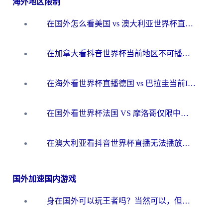
海外地区限制
在国外怎么看美国 vs 澳大利亚世界杯直播？海外党必藏的中文解说观赛指南
在加拿大看抖音世界杯当前地区不可播放？海外党体育观赛终极指南
在海外看世界杯直播德国 vs 巴拉圭当前IP受限制？这篇指南帮你轻松解决地区限制
在国外看世界杯法国 VS 摩洛哥仅限中国大陆？别让地域限制拦下你的欢呼
在澳大利亚看抖音世界杯直播无法播放？海外党体育观赛终极指南来了！
国外加速国内游戏
身在国外可以玩王者吗？当然可以，但你需要这份“加速”指南