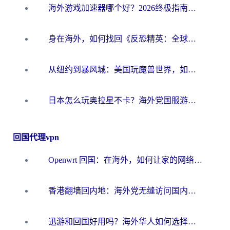
海外游戏加速器哪个好？2026终极指南帮你畅玩国服+解决卡顿难题
身在海外，如何找回《反恐精英：全球攻势》国服的丝滑手感？一份给你的终极指南
从纽约到暴风城：美国玩魔兽世界，如何找到你的最佳网络航线
日本怎么玩奥拉星不卡？海外党国服游戏加速器选择全攻略
回国代理vpn
Openwrt 回国：在海外，如何让家的网络触手可及
香港翻墙回内地：海外党无缝访问国内资源的加速器选择全攻略
迅游和回国好用吗？海外华人如何选择靠谱的回国加速器