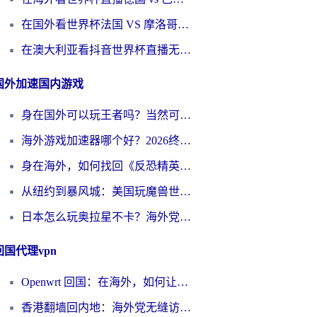
在国外看世界杯法国 VS 摩洛哥仅限中国大陆？别让地域限制拦下你的欢呼
在澳大利亚看抖音世界杯直播无法播放？海外党体育观赛终极指南来了！
国外加速国内游戏
身在国外可以玩王者吗？当然可以，但你需要这份“加速”指南
海外游戏加速器哪个好？2026终极指南帮你畅玩国服+解决卡顿难题
身在海外，如何找回《反恐精英：全球攻势》国服的丝滑手感？一份给你的终极指南
从纽约到暴风城：美国玩魔兽世界，如何找到你的最佳网络航线
日本怎么玩奥拉星不卡？海外党国服游戏加速器选择全攻略
回国代理vpn
Openwrt 回国：在海外，如何让家的网络触手可及
香港翻墙回内地：海外党无缝访问国内资源的加速器选择全攻略