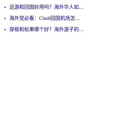
迅游和回国好用吗？海外华人如何选择靠谱的回国加速器
海外党必看：Clash回国机场怎么选？一篇搞定无缝访问国内资源的全攻略
穿梭和松果哪个好？海外游子的数字归乡路，到底该怎么选