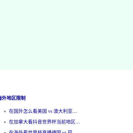
海外地区限制
在国外怎么看美国 vs 澳大利亚世界杯直播？海外党必藏的中文解说观赛指南
在加拿大看抖音世界杯当前地区不可播放？海外党体育观赛终极指南
在海外看世界杯直播德国 vs 巴拉圭当前IP受限制？这篇指南帮你轻松解决地区限制