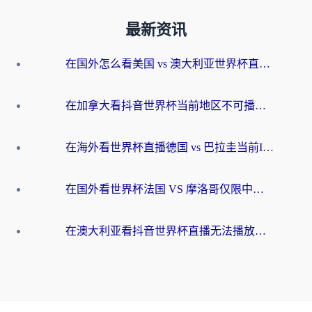
最新资讯
在国外怎么看美国 vs 澳大利亚世界杯直播？海外党必藏的中文解说观赛指南
在加拿大看抖音世界杯当前地区不可播放？海外党体育观赛终极指南
在海外看世界杯直播德国 vs 巴拉圭当前IP受限制？这篇指南帮你轻松解决地区限制
在国外看世界杯法国 VS 摩洛哥仅限中国大陆？别让地域限制拦下你的欢呼
在澳大利亚看抖音世界杯直播无法播放？海外党体育观赛终极指南来了！