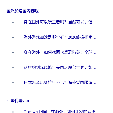
国外加速国内游戏
身在国外可以玩王者吗？当然可以，但你需要这份“加速”指南
海外游戏加速器哪个好？2026终极指南帮你畅玩国服+解决卡顿难题
身在海外，如何找回《反恐精英：全球攻势》国服的丝滑手感？一份给你的终极指南
从纽约到暴风城：美国玩魔兽世界，如何找到你的最佳网络航线
日本怎么玩奥拉星不卡？海外党国服游戏加速器选择全攻略
回国代理vpn
Openwrt 回国：在海外，如何让家的网络触手可及