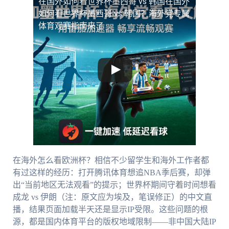
在国外如何看世界杯墨西哥 vs 韩国
在国外
如何看世界杯墨西哥 vs 韩国？海外党专属
体育观赛指南来了
在海外怎么看欧洲杯？相信不少留学生和海外工作者都
有过这样的经历：打开腾讯体育想追NBA季后赛，却弹
出“当前地区无法观看”的提示；世界杯期间守着时间想看
成龙 vs 伊朗（注：原文应为埃及，笔误修正）的中文直
播，结果页面加载半天还是显示IP受限。这些问题的根
源，都是国内体育平台的版权地域限制——非中国大陆IP