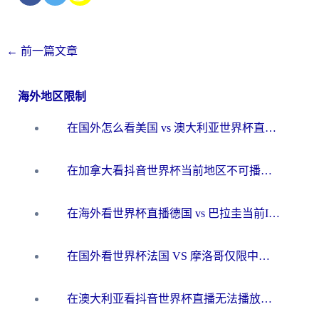
←
前一篇文章
海外地区限制
在国外怎么看美国 vs 澳大利亚世界杯直播？海外党必藏的中文解说观赛指南
在加拿大看抖音世界杯当前地区不可播放？海外党体育观赛终极指南
在海外看世界杯直播德国 vs 巴拉圭当前IP受限制？这篇指南帮你轻松解决地区限制
在国外看世界杯法国 VS 摩洛哥仅限中国大陆？别让地域限制拦下你的欢呼
在澳大利亚看抖音世界杯直播无法播放？海外党体育观赛终极指南来了！