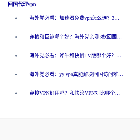
回国代理vpn
海外党必看：加速器免费vpn怎么选？3步教你无缝访问国内资源
穿梭和巨鲸哪个好？海外党亲测3款回国加速器，教你避开90%的坑
海外党必看：斧牛和快帆TV版哪个好？3分钟选对回国加速器，无缝刷B站、追热剧
海外党必看：yy vpn真能解决回国访问难题？附云极initap测评+免费方案对比
穿梭VPN好用吗？和快滚VPN对比哪个回国效果更好？海外党选回国加速器必看指南