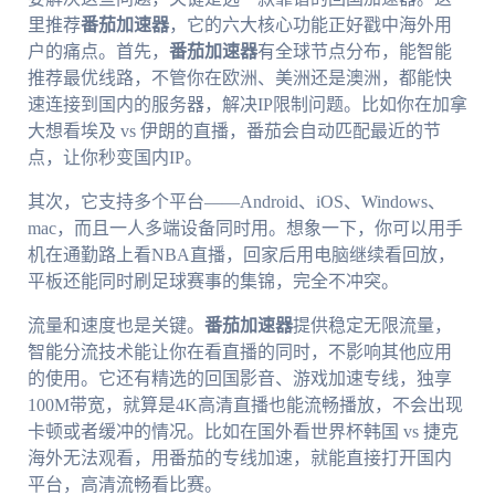
里推荐
番茄加速器
，它的六大核心功能正好戳中海外用
户的痛点。首先，
番茄加速器
有全球节点分布，能智能
推荐最优线路，不管你在欧洲、美洲还是澳洲，都能快
速连接到国内的服务器，解决IP限制问题。比如你在加拿
大想看埃及 vs 伊朗的直播，番茄会自动匹配最近的节
点，让你秒变国内IP。
其次，它支持多个平台——Android、iOS、Windows、
mac，而且一人多端设备同时用。想象一下，你可以用手
机在通勤路上看NBA直播，回家后用电脑继续看回放，
平板还能同时刷足球赛事的集锦，完全不冲突。
流量和速度也是关键。
番茄加速器
提供稳定无限流量，
智能分流技术能让你在看直播的同时，不影响其他应用
的使用。它还有精选的回国影音、游戏加速专线，独享
100M带宽，就算是4K高清直播也能流畅播放，不会出现
卡顿或者缓冲的情况。比如在国外看世界杯韩国 vs 捷克
海外无法观看，用番茄的专线加速，就能直接打开国内
平台，高清流畅看比赛。