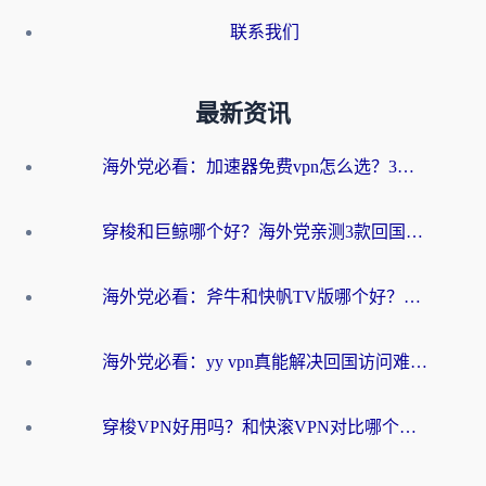
联系我们
最新资讯
海外党必看：加速器免费vpn怎么选？3步教你无缝访问国内资源
穿梭和巨鲸哪个好？海外党亲测3款回国加速器，教你避开90%的坑
海外党必看：斧牛和快帆TV版哪个好？3分钟选对回国加速器，无缝刷B站、追热剧
海外党必看：yy vpn真能解决回国访问难题？附云极initap测评+免费方案对比
穿梭VPN好用吗？和快滚VPN对比哪个回国效果更好？海外党选回国加速器必看指南