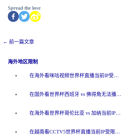
Spread the love
←
前一篇文章
海外地区限制
在海外看咪咕视频世界杯直播当前IP受限制？这篇指南帮你搞定所有体育赛事观看难题
在国外看世界杯西班牙 vs 佛得角无法播放？这篇指南帮你解锁所有中文体育直播
在海外看世界杯哥伦比亚 vs 加纳当前IP受限制？这篇指南帮你流畅看中文解说赛事
在越南看CCTV5世界杯直播当前IP受限制？海外党体育观赛终极指南来了