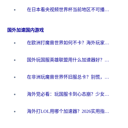
在日本看央视频世界杯当前地区不可播放？海外党体育观赛终极指南
国外加速国内游戏
在欧洲打魔兽世界如何不卡？海外玩家的国服游戏加速终极攻略
国外玩国服英雄联盟用什么加速器好？海外党亲测有效的国服游戏加速指南
在非洲玩魔兽世界怀旧服总卡？别慌，这份指南帮你丝滑开荒
海外党必看：玩国服卡到心态崩？少女前线云图计划加速器免费推荐+碧蓝航线足球世界流畅攻略
海外打LOL用哪个加速器？2026实用指南：从延迟到设备适配，一篇解决你的国服游戏痛点