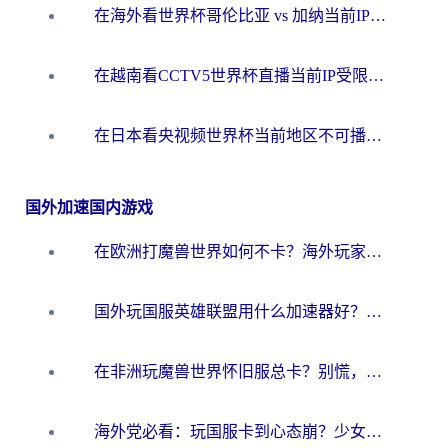
在海外看世界杯哥伦比亚 vs 加纳当前IP受限制？这篇指南帮你流畅看中文解说赛事
在越南看CCTV5世界杯直播当前IP受限制？海外党体育观赛终极指南来了
在日本看央视频世界杯当前地区不可播放？海外党体育观赛终极指南
国外加速国内游戏
在欧洲打魔兽世界如何不卡？海外玩家的国服游戏加速终极攻略
国外玩国服英雄联盟用什么加速器好？海外党亲测有效的国服游戏加速指南
在非洲玩魔兽世界怀旧服总卡？别慌，这份指南帮你丝滑开荒
海外党必看：玩国服卡到心态崩？少女前线云图计划加速器免费推荐+碧蓝航线足球世界流畅攻略