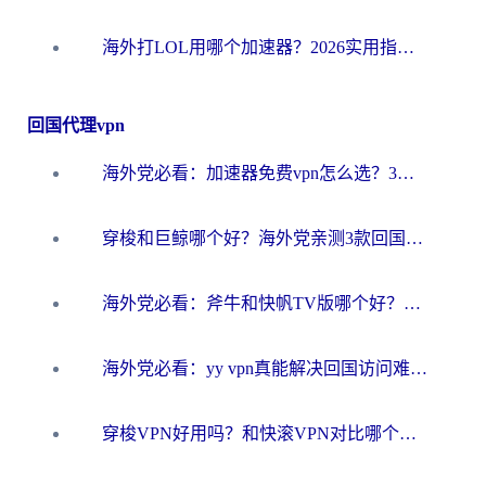
海外打LOL用哪个加速器？2026实用指南：从延迟到设备适配，一篇解决你的国服游戏痛点
回国代理vpn
海外党必看：加速器免费vpn怎么选？3步教你无缝访问国内资源
穿梭和巨鲸哪个好？海外党亲测3款回国加速器，教你避开90%的坑
海外党必看：斧牛和快帆TV版哪个好？3分钟选对回国加速器，无缝刷B站、追热剧
海外党必看：yy vpn真能解决回国访问难题？附云极initap测评+免费方案对比
穿梭VPN好用吗？和快滚VPN对比哪个回国效果更好？海外党选回国加速器必看指南