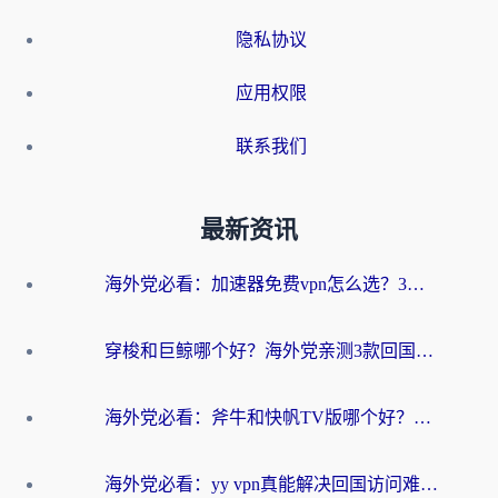
隐私协议
应用权限
联系我们
最新资讯
海外党必看：加速器免费vpn怎么选？3步教你无缝访问国内资源
穿梭和巨鲸哪个好？海外党亲测3款回国加速器，教你避开90%的坑
海外党必看：斧牛和快帆TV版哪个好？3分钟选对回国加速器，无缝刷B站、追热剧
海外党必看：yy vpn真能解决回国访问难题？附云极initap测评+免费方案对比