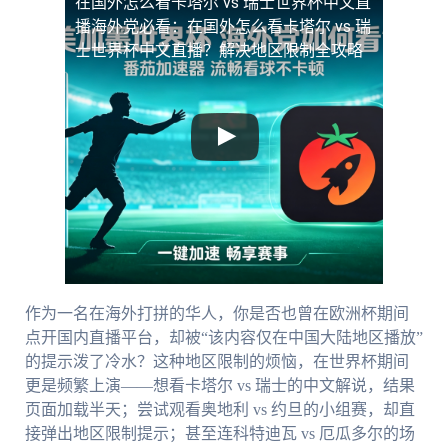
在国外怎么看卡塔尔 vs 瑞士世界杯中文直
播
海外党必看：在国外怎么看卡塔尔 vs 瑞
士世界杯中文直播？解决地区限制全攻略
作为一名在海外打拼的华人，你是否也曾在欧洲杯期间
点开国内直播平台，却被“该内容仅在中国大陆地区播放”
的提示泼了冷水？这种地区限制的烦恼，在世界杯期间
更是频繁上演——想看卡塔尔 vs 瑞士的中文解说，结果
页面加载半天；尝试观看奥地利 vs 约旦的小组赛，却直
接弹出地区限制提示；甚至连科特迪瓦 vs 厄瓜多尔的场