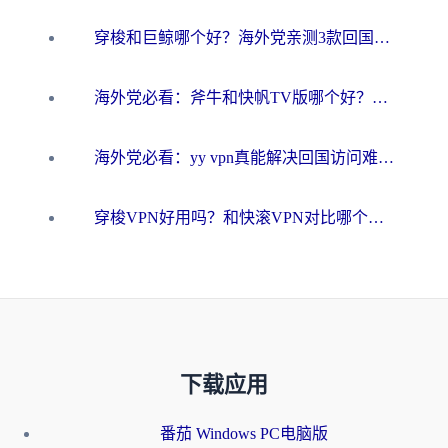
穿梭和巨鲸哪个好？海外党亲测3款回国加速器，教你避开90%的坑
海外党必看：斧牛和快帆TV版哪个好？3分钟选对回国加速器，无缝刷B站、追热剧
海外党必看：yy vpn真能解决回国访问难题？附云极initap测评+免费方案对比
穿梭VPN好用吗？和快滚VPN对比哪个回国效果更好？海外党选回国加速器必看指南
下载应用
番茄 Windows PC电脑版