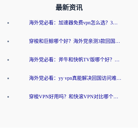
最新资讯
海外党必看：加速器免费vpn怎么选？3步教你无缝访问国内资源
穿梭和巨鲸哪个好？海外党亲测3款回国加速器，教你避开90%的坑
海外党必看：斧牛和快帆TV版哪个好？3分钟选对回国加速器，无缝刷B站、追热剧
海外党必看：yy vpn真能解决回国访问难题？附云极initap测评+免费方案对比
穿梭VPN好用吗？和快滚VPN对比哪个回国效果更好？海外党选回国加速器必看指南