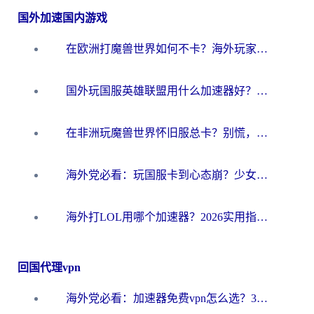
国外加速国内游戏
在欧洲打魔兽世界如何不卡？海外玩家的国服游戏加速终极攻略
国外玩国服英雄联盟用什么加速器好？海外党亲测有效的国服游戏加速指南
在非洲玩魔兽世界怀旧服总卡？别慌，这份指南帮你丝滑开荒
海外党必看：玩国服卡到心态崩？少女前线云图计划加速器免费推荐+碧蓝航线足球世界流畅攻略
海外打LOL用哪个加速器？2026实用指南：从延迟到设备适配，一篇解决你的国服游戏痛点
回国代理vpn
海外党必看：加速器免费vpn怎么选？3步教你无缝访问国内资源