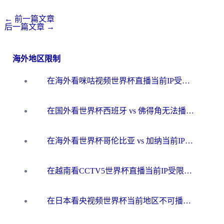
←
前一篇文章
后一篇文章
→
海外地区限制
在海外看咪咕视频世界杯直播当前IP受限制？这篇指南帮你搞定所有体育赛事观看难题
在国外看世界杯西班牙 vs 佛得角无法播放？这篇指南帮你解锁所有中文体育直播
在海外看世界杯哥伦比亚 vs 加纳当前IP受限制？这篇指南帮你流畅看中文解说赛事
在越南看CCTV5世界杯直播当前IP受限制？海外党体育观赛终极指南来了
在日本看央视频世界杯当前地区不可播放？海外党体育观赛终极指南