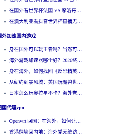
在国外看世界杯法国 VS 摩洛哥仅限中国大陆？别让地域限制拦下你的欢呼
在澳大利亚看抖音世界杯直播无法播放？海外党体育观赛终极指南来了！
国外加速国内游戏
身在国外可以玩王者吗？当然可以，但你需要这份“加速”指南
海外游戏加速器哪个好？2026终极指南帮你畅玩国服+解决卡顿难题
身在海外，如何找回《反恐精英：全球攻势》国服的丝滑手感？一份给你的终极指南
从纽约到暴风城：美国玩魔兽世界，如何找到你的最佳网络航线
日本怎么玩奥拉星不卡？海外党国服游戏加速器选择全攻略
回国代理vpn
Openwrt 回国：在海外，如何让家的网络触手可及
香港翻墙回内地：海外党无缝访问国内资源的加速器选择全攻略