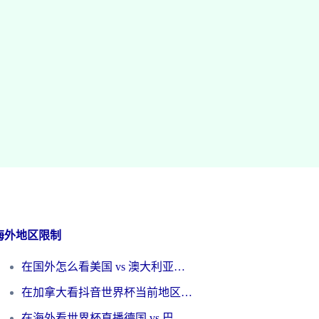
海外地区限制
在国外怎么看美国 vs 澳大利亚世界杯直播？海外党必藏的中文解说观赛指南
在加拿大看抖音世界杯当前地区不可播放？海外党体育观赛终极指南
在海外看世界杯直播德国 vs 巴拉圭当前IP受限制？这篇指南帮你轻松解决地区限制