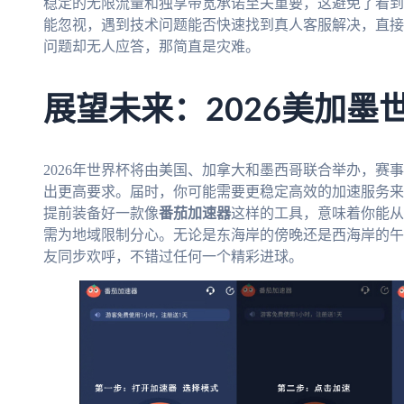
稳定的无限流量和独享带宽承诺至关重要，这避免了看到
能忽视，遇到技术问题能否快速找到真人客服解决，直接
问题却无人应答，那简直是灾难。
展望未来：2026美加墨
2026年世界杯将由美国、加拿大和墨西哥联合举办，赛
出更高要求。届时，你可能需要更稳定高效的加速服务来
提前装备好一款像
番茄加速器
这样的工具，意味着你能从
需为地域限制分心。无论是东海岸的傍晚还是西海岸的午
友同步欢呼，不错过任何一个精彩进球。