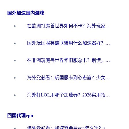
国外加速国内游戏
在欧洲打魔兽世界如何不卡？海外玩家的国服游戏加速终极攻略
国外玩国服英雄联盟用什么加速器好？海外党亲测有效的国服游戏加速指南
在非洲玩魔兽世界怀旧服总卡？别慌，这份指南帮你丝滑开荒
海外党必看：玩国服卡到心态崩？少女前线云图计划加速器免费推荐+碧蓝航线足球世界流畅攻略
海外打LOL用哪个加速器？2026实用指南：从延迟到设备适配，一篇解决你的国服游戏痛点
回国代理vpn
海外党必看：加速器免费vpn怎么选？3步教你无缝访问国内资源