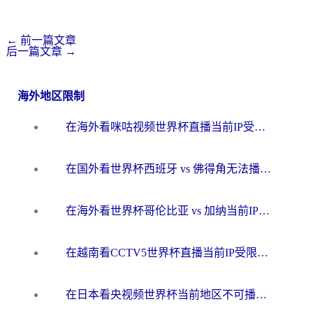
←
前一篇文章
后一篇文章
→
海外地区限制
在海外看咪咕视频世界杯直播当前IP受限制？这篇指南帮你搞定所有体育赛事观看难题
在国外看世界杯西班牙 vs 佛得角无法播放？这篇指南帮你解锁所有中文体育直播
在海外看世界杯哥伦比亚 vs 加纳当前IP受限制？这篇指南帮你流畅看中文解说赛事
在越南看CCTV5世界杯直播当前IP受限制？海外党体育观赛终极指南来了
在日本看央视频世界杯当前地区不可播放？海外党体育观赛终极指南