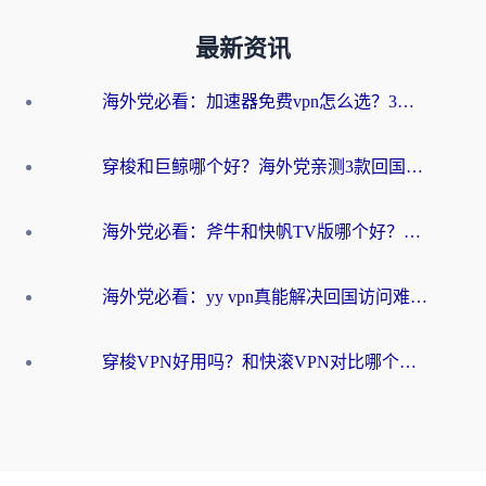
最新资讯
海外党必看：加速器免费vpn怎么选？3步教你无缝访问国内资源
穿梭和巨鲸哪个好？海外党亲测3款回国加速器，教你避开90%的坑
海外党必看：斧牛和快帆TV版哪个好？3分钟选对回国加速器，无缝刷B站、追热剧
海外党必看：yy vpn真能解决回国访问难题？附云极initap测评+免费方案对比
穿梭VPN好用吗？和快滚VPN对比哪个回国效果更好？海外党选回国加速器必看指南