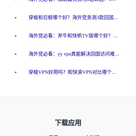
穿梭和巨鲸哪个好？海外党亲测3款回国加速器，教你避开90%的坑
海外党必看：斧牛和快帆TV版哪个好？3分钟选对回国加速器，无缝刷B站、追热剧
海外党必看：yy vpn真能解决回国访问难题？附云极initap测评+免费方案对比
穿梭VPN好用吗？和快滚VPN对比哪个回国效果更好？海外党选回国加速器必看指南
下载应用