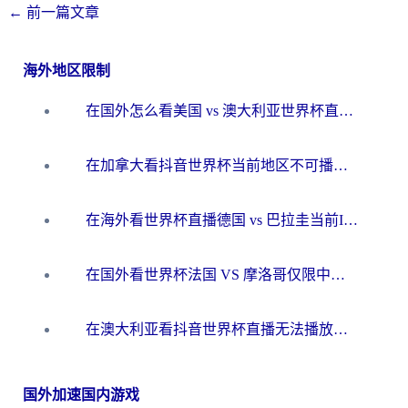
←
前一篇文章
海外地区限制
在国外怎么看美国 vs 澳大利亚世界杯直播？海外党必藏的中文解说观赛指南
在加拿大看抖音世界杯当前地区不可播放？海外党体育观赛终极指南
在海外看世界杯直播德国 vs 巴拉圭当前IP受限制？这篇指南帮你轻松解决地区限制
在国外看世界杯法国 VS 摩洛哥仅限中国大陆？别让地域限制拦下你的欢呼
在澳大利亚看抖音世界杯直播无法播放？海外党体育观赛终极指南来了！
国外加速国内游戏