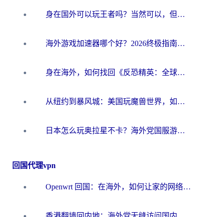
身在国外可以玩王者吗？当然可以，但你需要这份“加速”指南
海外游戏加速器哪个好？2026终极指南帮你畅玩国服+解决卡顿难题
身在海外，如何找回《反恐精英：全球攻势》国服的丝滑手感？一份给你的终极指南
从纽约到暴风城：美国玩魔兽世界，如何找到你的最佳网络航线
日本怎么玩奥拉星不卡？海外党国服游戏加速器选择全攻略
回国代理vpn
Openwrt 回国：在海外，如何让家的网络触手可及
香港翻墙回内地：海外党无缝访问国内资源的加速器选择全攻略