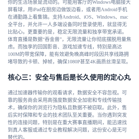
你的生活场景是流动的。可能用客厅的Windows电脑接大
屏看球，用iPad在厨房边做饭边看，或者用Android手机
在通勤路上看集锦。支持Android、iOS、Windows、mac
全平台，并允许一人多端设备同时登录使用，就显得无
比贴心。更重要的是，稳定无限流量和独享带宽承诺。
体育直播是数据“吞金兽”，无限流量让你彻底摆脱用量焦
虑。而独享的回国影音、游戏加速专线，特别是高达
100M的带宽保障，能有效避免晚高峰时段因共享线路拥
堵导致的卡顿、掉帧，确保1080P甚至4K画质丝滑呈现。
核心三：安全与售后是长久使用的定心丸
通过加速器传输你的观看请求，数据安全不容忽视。可
靠的服务商会采用高强度数据安全加密和专线传输技
术，确保你的浏览行为隐私且数据不被窃取。此外，售
后实时保障和专业的技术团队至关重要。当你遇到突发
性的连接问题，特别是在重大赛事直播期间，能迅速找
到真人客服或通过专业教程解决问题，这份安心是无可
替代的。