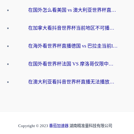
在国外怎么看美国 vs 澳大利亚世界杯直播？海外党必藏的中文解说观赛指南
在加拿大看抖音世界杯当前地区不可播放？海外党体育观赛终极指南
在海外看世界杯直播德国 vs 巴拉圭当前IP受限制？这篇指南帮你轻松解决地区限制
在国外看世界杯法国 VS 摩洛哥仅限中国大陆？别让地域限制拦下你的欢呼
在澳大利亚看抖音世界杯直播无法播放？海外党体育观赛终极指南来了！
Copyright © 2023
番茄加速器
湖南精准量科技有限公司