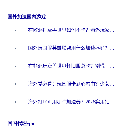
国外加速国内游戏
在欧洲打魔兽世界如何不卡？海外玩家的国服游戏加速终极攻略
国外玩国服英雄联盟用什么加速器好？海外党亲测有效的国服游戏加速指南
在非洲玩魔兽世界怀旧服总卡？别慌，这份指南帮你丝滑开荒
海外党必看：玩国服卡到心态崩？少女前线云图计划加速器免费推荐+碧蓝航线足球世界流畅攻略
海外打LOL用哪个加速器？2026实用指南：从延迟到设备适配，一篇解决你的国服游戏痛点
回国代理vpn