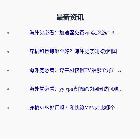
最新资讯
海外党必看：加速器免费vpn怎么选？3步教你无缝访问国内资源
穿梭和巨鲸哪个好？海外党亲测3款回国加速器，教你避开90%的坑
海外党必看：斧牛和快帆TV版哪个好？3分钟选对回国加速器，无缝刷B站、追热剧
海外党必看：yy vpn真能解决回国访问难题？附云极initap测评+免费方案对比
穿梭VPN好用吗？和快滚VPN对比哪个回国效果更好？海外党选回国加速器必看指南