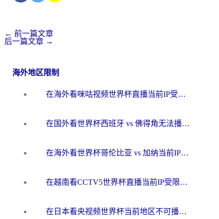
←
前一篇文章
后一篇文章
→
海外地区限制
在海外看咪咕视频世界杯直播当前IP受限制？这篇指南帮你搞定所有体育赛事观看难题
在国外看世界杯西班牙 vs 佛得角无法播放？这篇指南帮你解锁所有中文体育直播
在海外看世界杯哥伦比亚 vs 加纳当前IP受限制？这篇指南帮你流畅看中文解说赛事
在越南看CCTV5世界杯直播当前IP受限制？海外党体育观赛终极指南来了
在日本看央视频世界杯当前地区不可播放？海外党体育观赛终极指南