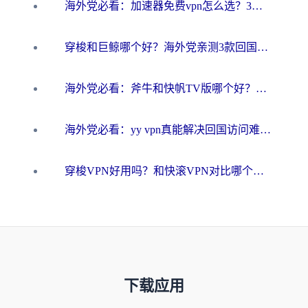
海外党必看：加速器免费vpn怎么选？3步教你无缝访问国内资源
穿梭和巨鲸哪个好？海外党亲测3款回国加速器，教你避开90%的坑
海外党必看：斧牛和快帆TV版哪个好？3分钟选对回国加速器，无缝刷B站、追热剧
海外党必看：yy vpn真能解决回国访问难题？附云极initap测评+免费方案对比
穿梭VPN好用吗？和快滚VPN对比哪个回国效果更好？海外党选回国加速器必看指南
下载应用