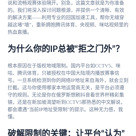
说和流畅观赛体验隔开。别急，这篇文章就是为你准备
的。我们将深入探讨问题根源，并提供一个清晰、有效
的解决方案——利用专业的回国加速工具，帮你无缝穿
越这堵“墙”，重新拥抱腾讯体育、央视频、咪咕视频里的
热血直播。
为什么你的IP总被“拒之门外”？
根本原因在于版权地域限制。国内平台如CCTV5、咪
咕、腾讯体育，只被授权在中国大陆境内播放赛事信
号。一旦系统检测到你的网络IP地址来自海外，就会立刻
拦截。这与你使用哪家本地运营商无关，是平台必须遵
守的规则。无论是你在俄罗斯想刷抖音看世界杯精彩集
锦，还是在新加坡渴望听到CCTV5那熟悉的中文解说，
都会遭遇“当前IP地址受限制”的提示。这种无力感，我
懂。
破解限制的关键：让平台“认为”