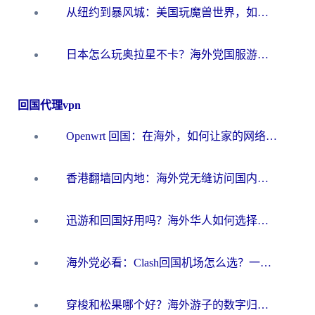
从纽约到暴风城：美国玩魔兽世界，如何找到你的最佳网络航线
日本怎么玩奥拉星不卡？海外党国服游戏加速器选择全攻略
回国代理vpn
Openwrt 回国：在海外，如何让家的网络触手可及
香港翻墙回内地：海外党无缝访问国内资源的加速器选择全攻略
迅游和回国好用吗？海外华人如何选择靠谱的回国加速器
海外党必看：Clash回国机场怎么选？一篇搞定无缝访问国内资源的全攻略
穿梭和松果哪个好？海外游子的数字归乡路，到底该怎么选