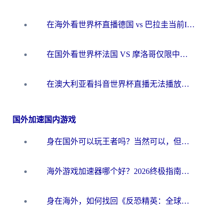
在海外看世界杯直播德国 vs 巴拉圭当前IP受限制？这篇指南帮你轻松解决地区限制
在国外看世界杯法国 VS 摩洛哥仅限中国大陆？别让地域限制拦下你的欢呼
在澳大利亚看抖音世界杯直播无法播放？海外党体育观赛终极指南来了！
国外加速国内游戏
身在国外可以玩王者吗？当然可以，但你需要这份“加速”指南
海外游戏加速器哪个好？2026终极指南帮你畅玩国服+解决卡顿难题
身在海外，如何找回《反恐精英：全球攻势》国服的丝滑手感？一份给你的终极指南