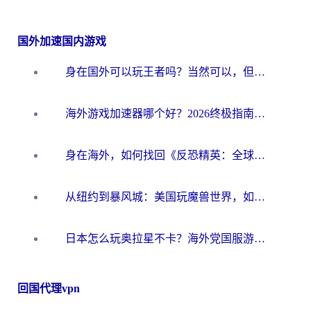
国外加速国内游戏
身在国外可以玩王者吗？当然可以，但你需要这份“加速”指南
海外游戏加速器哪个好？2026终极指南帮你畅玩国服+解决卡顿难题
身在海外，如何找回《反恐精英：全球攻势》国服的丝滑手感？一份给你的终极指南
从纽约到暴风城：美国玩魔兽世界，如何找到你的最佳网络航线
日本怎么玩奥拉星不卡？海外党国服游戏加速器选择全攻略
回国代理vpn