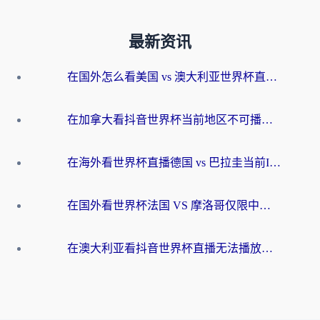
最新资讯
在国外怎么看美国 vs 澳大利亚世界杯直播？海外党必藏的中文解说观赛指南
在加拿大看抖音世界杯当前地区不可播放？海外党体育观赛终极指南
在海外看世界杯直播德国 vs 巴拉圭当前IP受限制？这篇指南帮你轻松解决地区限制
在国外看世界杯法国 VS 摩洛哥仅限中国大陆？别让地域限制拦下你的欢呼
在澳大利亚看抖音世界杯直播无法播放？海外党体育观赛终极指南来了！