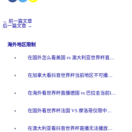
←
前一篇文章
后一篇文章
→
海外地区限制
在国外怎么看美国 vs 澳大利亚世界杯直播？海外党必藏的中文解说观赛指南
在加拿大看抖音世界杯当前地区不可播放？海外党体育观赛终极指南
在海外看世界杯直播德国 vs 巴拉圭当前IP受限制？这篇指南帮你轻松解决地区限制
在国外看世界杯法国 VS 摩洛哥仅限中国大陆？别让地域限制拦下你的欢呼
在澳大利亚看抖音世界杯直播无法播放？海外党体育观赛终极指南来了！