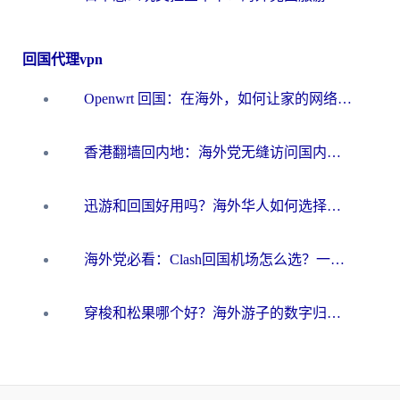
回国代理vpn
Openwrt 回国：在海外，如何让家的网络触手可及
香港翻墙回内地：海外党无缝访问国内资源的加速器选择全攻略
迅游和回国好用吗？海外华人如何选择靠谱的回国加速器
海外党必看：Clash回国机场怎么选？一篇搞定无缝访问国内资源的全攻略
穿梭和松果哪个好？海外游子的数字归乡路，到底该怎么选