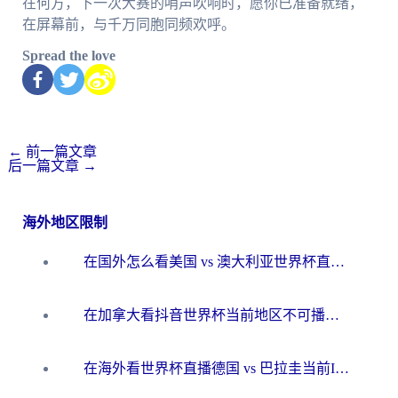
在何方，下一次大赛的哨声吹响时，愿你已准备就绪，
在屏幕前，与千万同胞同频欢呼。
Spread the love
←
前一篇文章
后一篇文章
→
海外地区限制
在国外怎么看美国 vs 澳大利亚世界杯直播？海外党必藏的中文解说观赛指南
在加拿大看抖音世界杯当前地区不可播放？海外党体育观赛终极指南
在海外看世界杯直播德国 vs 巴拉圭当前IP受限制？这篇指南帮你轻松解决地区限制