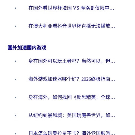
在国外看世界杯法国 VS 摩洛哥仅限中国大陆？别让地域限制拦下你的欢呼
在澳大利亚看抖音世界杯直播无法播放？海外党体育观赛终极指南来了！
国外加速国内游戏
身在国外可以玩王者吗？当然可以，但你需要这份“加速”指南
海外游戏加速器哪个好？2026终极指南帮你畅玩国服+解决卡顿难题
身在海外，如何找回《反恐精英：全球攻势》国服的丝滑手感？一份给你的终极指南
从纽约到暴风城：美国玩魔兽世界，如何找到你的最佳网络航线
日本怎么玩奥拉星不卡？海外党国服游戏加速器选择全攻略