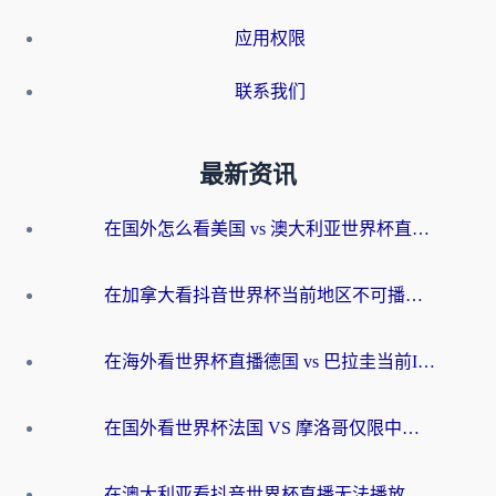
应用权限
联系我们
最新资讯
在国外怎么看美国 vs 澳大利亚世界杯直播？海外党必藏的中文解说观赛指南
在加拿大看抖音世界杯当前地区不可播放？海外党体育观赛终极指南
在海外看世界杯直播德国 vs 巴拉圭当前IP受限制？这篇指南帮你轻松解决地区限制
在国外看世界杯法国 VS 摩洛哥仅限中国大陆？别让地域限制拦下你的欢呼
在澳大利亚看抖音世界杯直播无法播放？海外党体育观赛终极指南来了！