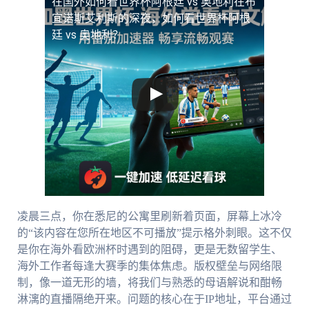
在国外如何看世界杯阿根廷 vs 奥地利
在布
宜诺斯艾利斯的深夜，如何看世界杯阿根
廷 vs 奥地利？
凌晨三点，你在悉尼的公寓里刷新着页面，屏幕上冰冷
的“该内容在您所在地区不可播放”提示格外刺眼。这不仅
是你在海外看欧洲杯时遇到的阻碍，更是无数留学生、
海外工作者每逢大赛季的集体焦虑。版权壁垒与网络限
制，像一道无形的墙，将我们与熟悉的母语解说和酣畅
淋漓的直播隔绝开来。问题的核心在于IP地址，平台通过