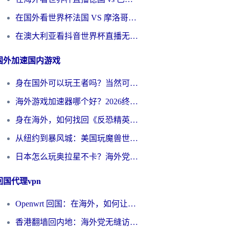
在国外看世界杯法国 VS 摩洛哥仅限中国大陆？别让地域限制拦下你的欢呼
在澳大利亚看抖音世界杯直播无法播放？海外党体育观赛终极指南来了！
国外加速国内游戏
身在国外可以玩王者吗？当然可以，但你需要这份“加速”指南
海外游戏加速器哪个好？2026终极指南帮你畅玩国服+解决卡顿难题
身在海外，如何找回《反恐精英：全球攻势》国服的丝滑手感？一份给你的终极指南
从纽约到暴风城：美国玩魔兽世界，如何找到你的最佳网络航线
日本怎么玩奥拉星不卡？海外党国服游戏加速器选择全攻略
回国代理vpn
Openwrt 回国：在海外，如何让家的网络触手可及
香港翻墙回内地：海外党无缝访问国内资源的加速器选择全攻略