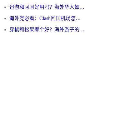
迅游和回国好用吗？海外华人如何选择靠谱的回国加速器
海外党必看：Clash回国机场怎么选？一篇搞定无缝访问国内资源的全攻略
穿梭和松果哪个好？海外游子的数字归乡路，到底该怎么选