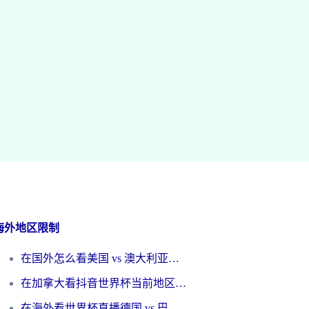
海外地区限制
在国外怎么看美国 vs 澳大利亚世界杯直播？海外党必藏的中文解说观赛指南
在加拿大看抖音世界杯当前地区不可播放？海外党体育观赛终极指南
在海外看世界杯直播德国 vs 巴拉圭当前IP受限制？这篇指南帮你轻松解决地区限制