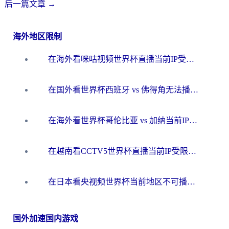
后一篇文章
→
海外地区限制
在海外看咪咕视频世界杯直播当前IP受限制？这篇指南帮你搞定所有体育赛事观看难题
在国外看世界杯西班牙 vs 佛得角无法播放？这篇指南帮你解锁所有中文体育直播
在海外看世界杯哥伦比亚 vs 加纳当前IP受限制？这篇指南帮你流畅看中文解说赛事
在越南看CCTV5世界杯直播当前IP受限制？海外党体育观赛终极指南来了
在日本看央视频世界杯当前地区不可播放？海外党体育观赛终极指南
国外加速国内游戏