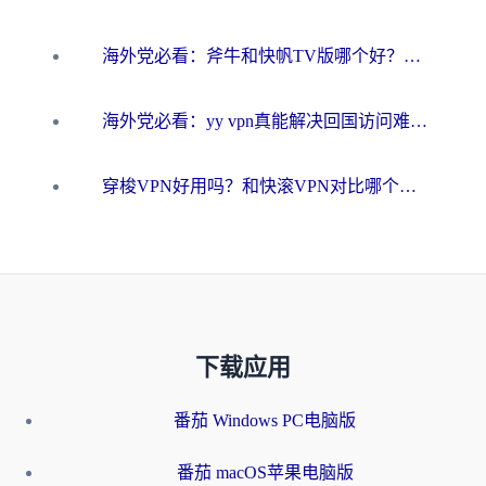
海外党必看：斧牛和快帆TV版哪个好？3分钟选对回国加速器，无缝刷B站、追热剧
海外党必看：yy vpn真能解决回国访问难题？附云极initap测评+免费方案对比
穿梭VPN好用吗？和快滚VPN对比哪个回国效果更好？海外党选回国加速器必看指南
下载应用
番茄 Windows PC电脑版
番茄 macOS苹果电脑版