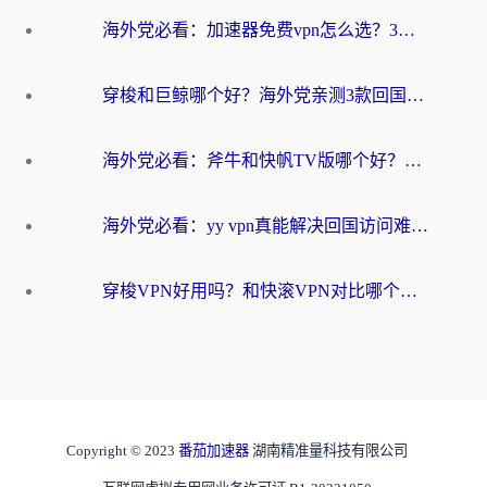
海外党必看：加速器免费vpn怎么选？3步教你无缝访问国内资源
穿梭和巨鲸哪个好？海外党亲测3款回国加速器，教你避开90%的坑
海外党必看：斧牛和快帆TV版哪个好？3分钟选对回国加速器，无缝刷B站、追热剧
海外党必看：yy vpn真能解决回国访问难题？附云极initap测评+免费方案对比
穿梭VPN好用吗？和快滚VPN对比哪个回国效果更好？海外党选回国加速器必看指南
Copyright © 2023
番茄加速器
湖南精准量科技有限公司