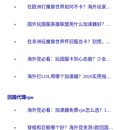
在欧洲打魔兽世界如何不卡？海外玩家的国服游戏加速终极攻略
国外玩国服英雄联盟用什么加速器好？海外党亲测有效的国服游戏加速指南
在非洲玩魔兽世界怀旧服总卡？别慌，这份指南帮你丝滑开荒
海外党必看：玩国服卡到心态崩？少女前线云图计划加速器免费推荐+碧蓝航线足球世界流畅攻略
海外打LOL用哪个加速器？2026实用指南：从延迟到设备适配，一篇解决你的国服游戏痛点
回国代理vpn
海外党必看：加速器免费vpn怎么选？3步教你无缝访问国内资源
穿梭和巨鲸哪个好？海外党亲测3款回国加速器，教你避开90%的坑