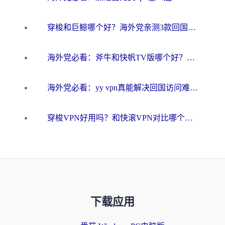
穿梭和巨鲸哪个好？海外党亲测3款回国加速器，教你避开90%的坑
海外党必看：斧牛和快帆TV版哪个好？3分钟选对回国加速器，无缝刷B站、追热剧
海外党必看：yy vpn真能解决回国访问难题？附云极initap测评+免费方案对比
穿梭VPN好用吗？和快滚VPN对比哪个回国效果更好？海外党选回国加速器必看指南
下载应用