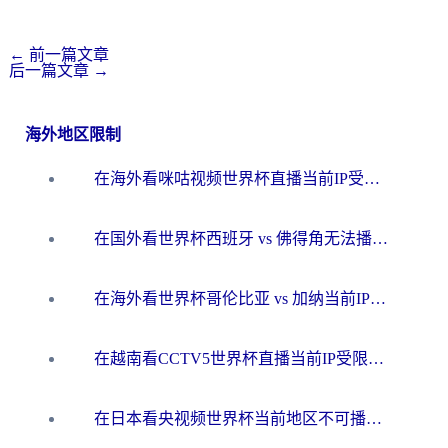
←
前一篇文章
后一篇文章
→
海外地区限制
在海外看咪咕视频世界杯直播当前IP受限制？这篇指南帮你搞定所有体育赛事观看难题
在国外看世界杯西班牙 vs 佛得角无法播放？这篇指南帮你解锁所有中文体育直播
在海外看世界杯哥伦比亚 vs 加纳当前IP受限制？这篇指南帮你流畅看中文解说赛事
在越南看CCTV5世界杯直播当前IP受限制？海外党体育观赛终极指南来了
在日本看央视频世界杯当前地区不可播放？海外党体育观赛终极指南