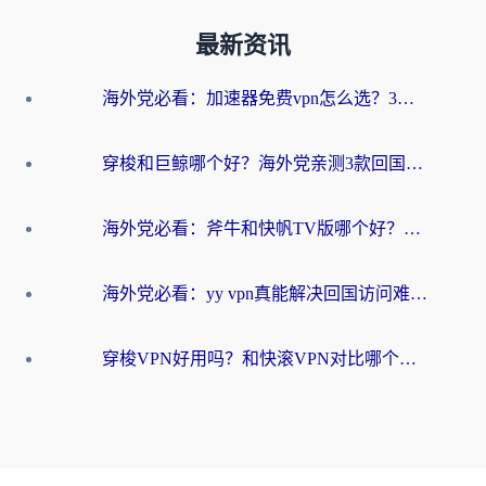
最新资讯
海外党必看：加速器免费vpn怎么选？3步教你无缝访问国内资源
穿梭和巨鲸哪个好？海外党亲测3款回国加速器，教你避开90%的坑
海外党必看：斧牛和快帆TV版哪个好？3分钟选对回国加速器，无缝刷B站、追热剧
海外党必看：yy vpn真能解决回国访问难题？附云极initap测评+免费方案对比
穿梭VPN好用吗？和快滚VPN对比哪个回国效果更好？海外党选回国加速器必看指南