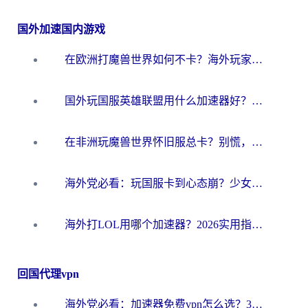
国外加速国内游戏
在欧洲打魔兽世界如何不卡？海外玩家的国服游戏加速终极攻略
国外玩国服英雄联盟用什么加速器好？海外党亲测有效的国服游戏加速指南
在非洲玩魔兽世界怀旧服总卡？别慌，这份指南帮你丝滑开荒
海外党必看：玩国服卡到心态崩？少女前线云图计划加速器免费推荐+碧蓝航线足球世界流畅攻略
海外打LOL用哪个加速器？2026实用指南：从延迟到设备适配，一篇解决你的国服游戏痛点
回国代理vpn
海外党必看：加速器免费vpn怎么选？3步教你无缝访问国内资源