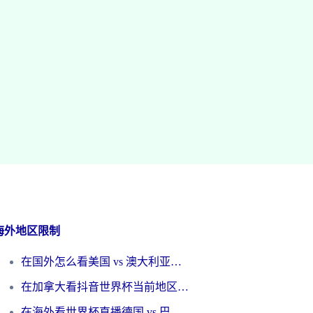
海外地区限制
在国外怎么看美国 vs 澳大利亚世界杯直播？海外党必藏的中文解说观赛指南
在加拿大看抖音世界杯当前地区不可播放？海外党体育观赛终极指南
在海外看世界杯直播德国 vs 巴拉圭当前IP受限制？这篇指南帮你轻松解决地区限制