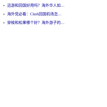
迅游和回国好用吗？海外华人如何选择靠谱的回国加速器
海外党必看：Clash回国机场怎么选？一篇搞定无缝访问国内资源的全攻略
穿梭和松果哪个好？海外游子的数字归乡路，到底该怎么选