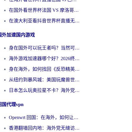
在国外看世界杯法国 VS 摩洛哥仅限中国大陆？别让地域限制拦下你的欢呼
在澳大利亚看抖音世界杯直播无法播放？海外党体育观赛终极指南来了！
国外加速国内游戏
身在国外可以玩王者吗？当然可以，但你需要这份“加速”指南
海外游戏加速器哪个好？2026终极指南帮你畅玩国服+解决卡顿难题
身在海外，如何找回《反恐精英：全球攻势》国服的丝滑手感？一份给你的终极指南
从纽约到暴风城：美国玩魔兽世界，如何找到你的最佳网络航线
日本怎么玩奥拉星不卡？海外党国服游戏加速器选择全攻略
回国代理vpn
Openwrt 回国：在海外，如何让家的网络触手可及
香港翻墙回内地：海外党无缝访问国内资源的加速器选择全攻略