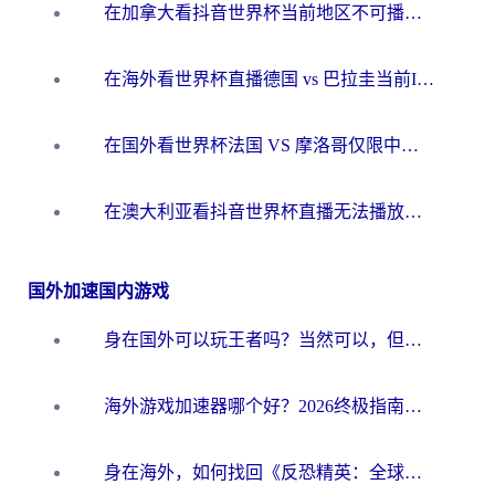
在加拿大看抖音世界杯当前地区不可播放？海外党体育观赛终极指南
在海外看世界杯直播德国 vs 巴拉圭当前IP受限制？这篇指南帮你轻松解决地区限制
在国外看世界杯法国 VS 摩洛哥仅限中国大陆？别让地域限制拦下你的欢呼
在澳大利亚看抖音世界杯直播无法播放？海外党体育观赛终极指南来了！
国外加速国内游戏
身在国外可以玩王者吗？当然可以，但你需要这份“加速”指南
海外游戏加速器哪个好？2026终极指南帮你畅玩国服+解决卡顿难题
身在海外，如何找回《反恐精英：全球攻势》国服的丝滑手感？一份给你的终极指南