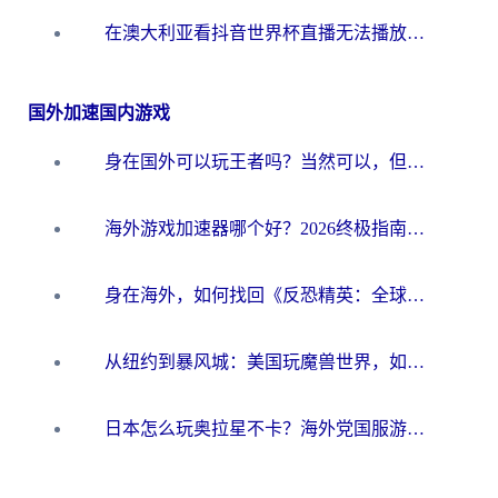
在澳大利亚看抖音世界杯直播无法播放？海外党体育观赛终极指南来了！
国外加速国内游戏
身在国外可以玩王者吗？当然可以，但你需要这份“加速”指南
海外游戏加速器哪个好？2026终极指南帮你畅玩国服+解决卡顿难题
身在海外，如何找回《反恐精英：全球攻势》国服的丝滑手感？一份给你的终极指南
从纽约到暴风城：美国玩魔兽世界，如何找到你的最佳网络航线
日本怎么玩奥拉星不卡？海外党国服游戏加速器选择全攻略