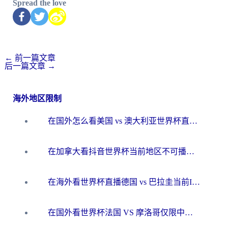
Spread the love
←
前一篇文章
后一篇文章
→
海外地区限制
在国外怎么看美国 vs 澳大利亚世界杯直播？海外党必藏的中文解说观赛指南
在加拿大看抖音世界杯当前地区不可播放？海外党体育观赛终极指南
在海外看世界杯直播德国 vs 巴拉圭当前IP受限制？这篇指南帮你轻松解决地区限制
在国外看世界杯法国 VS 摩洛哥仅限中国大陆？别让地域限制拦下你的欢呼