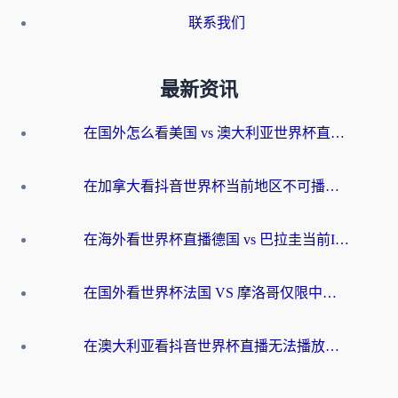
联系我们
最新资讯
在国外怎么看美国 vs 澳大利亚世界杯直播？海外党必藏的中文解说观赛指南
在加拿大看抖音世界杯当前地区不可播放？海外党体育观赛终极指南
在海外看世界杯直播德国 vs 巴拉圭当前IP受限制？这篇指南帮你轻松解决地区限制
在国外看世界杯法国 VS 摩洛哥仅限中国大陆？别让地域限制拦下你的欢呼
在澳大利亚看抖音世界杯直播无法播放？海外党体育观赛终极指南来了！