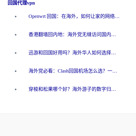
回国代理vpn
Openwrt 回国：在海外，如何让家的网络触手可及
香港翻墙回内地：海外党无缝访问国内资源的加速器选择全攻略
迅游和回国好用吗？海外华人如何选择靠谱的回国加速器
海外党必看：Clash回国机场怎么选？一篇搞定无缝访问国内资源的全攻略
穿梭和松果哪个好？海外游子的数字归乡路，到底该怎么选