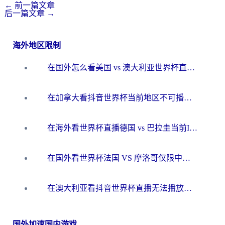
←
前一篇文章
后一篇文章
→
海外地区限制
在国外怎么看美国 vs 澳大利亚世界杯直播？海外党必藏的中文解说观赛指南
在加拿大看抖音世界杯当前地区不可播放？海外党体育观赛终极指南
在海外看世界杯直播德国 vs 巴拉圭当前IP受限制？这篇指南帮你轻松解决地区限制
在国外看世界杯法国 VS 摩洛哥仅限中国大陆？别让地域限制拦下你的欢呼
在澳大利亚看抖音世界杯直播无法播放？海外党体育观赛终极指南来了！
国外加速国内游戏