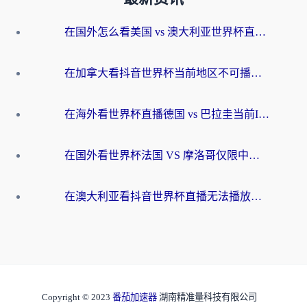
在国外怎么看美国 vs 澳大利亚世界杯直播？海外党必藏的中文解说观赛指南
在加拿大看抖音世界杯当前地区不可播放？海外党体育观赛终极指南
在海外看世界杯直播德国 vs 巴拉圭当前IP受限制？这篇指南帮你轻松解决地区限制
在国外看世界杯法国 VS 摩洛哥仅限中国大陆？别让地域限制拦下你的欢呼
在澳大利亚看抖音世界杯直播无法播放？海外党体育观赛终极指南来了！
Copyright © 2023
番茄加速器
湖南精准量科技有限公司