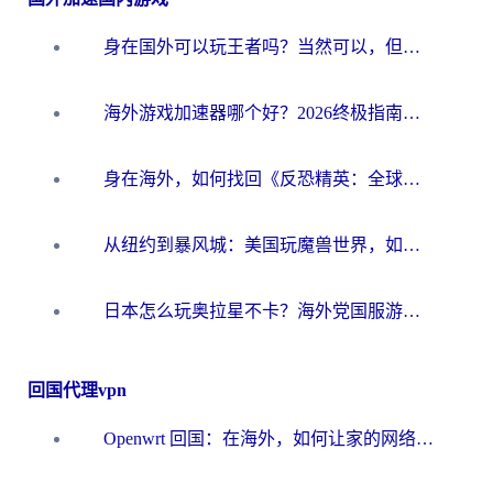
身在国外可以玩王者吗？当然可以，但你需要这份“加速”指南
海外游戏加速器哪个好？2026终极指南帮你畅玩国服+解决卡顿难题
身在海外，如何找回《反恐精英：全球攻势》国服的丝滑手感？一份给你的终极指南
从纽约到暴风城：美国玩魔兽世界，如何找到你的最佳网络航线
日本怎么玩奥拉星不卡？海外党国服游戏加速器选择全攻略
回国代理vpn
Openwrt 回国：在海外，如何让家的网络触手可及