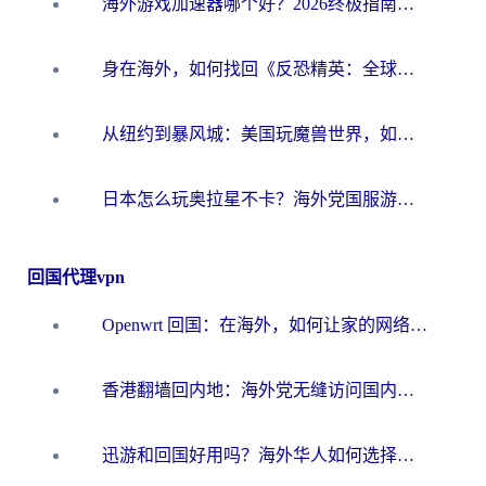
海外游戏加速器哪个好？2026终极指南帮你畅玩国服+解决卡顿难题
身在海外，如何找回《反恐精英：全球攻势》国服的丝滑手感？一份给你的终极指南
从纽约到暴风城：美国玩魔兽世界，如何找到你的最佳网络航线
日本怎么玩奥拉星不卡？海外党国服游戏加速器选择全攻略
回国代理vpn
Openwrt 回国：在海外，如何让家的网络触手可及
香港翻墙回内地：海外党无缝访问国内资源的加速器选择全攻略
迅游和回国好用吗？海外华人如何选择靠谱的回国加速器