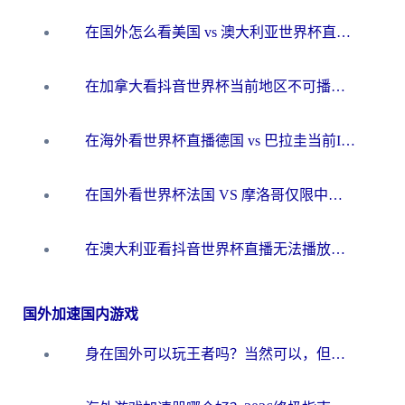
在国外怎么看美国 vs 澳大利亚世界杯直播？海外党必藏的中文解说观赛指南
在加拿大看抖音世界杯当前地区不可播放？海外党体育观赛终极指南
在海外看世界杯直播德国 vs 巴拉圭当前IP受限制？这篇指南帮你轻松解决地区限制
在国外看世界杯法国 VS 摩洛哥仅限中国大陆？别让地域限制拦下你的欢呼
在澳大利亚看抖音世界杯直播无法播放？海外党体育观赛终极指南来了！
国外加速国内游戏
身在国外可以玩王者吗？当然可以，但你需要这份“加速”指南