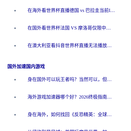
在海外看世界杯直播德国 vs 巴拉圭当前IP受限制？这篇指南帮你轻松解决地区限制
在国外看世界杯法国 VS 摩洛哥仅限中国大陆？别让地域限制拦下你的欢呼
在澳大利亚看抖音世界杯直播无法播放？海外党体育观赛终极指南来了！
国外加速国内游戏
身在国外可以玩王者吗？当然可以，但你需要这份“加速”指南
海外游戏加速器哪个好？2026终极指南帮你畅玩国服+解决卡顿难题
身在海外，如何找回《反恐精英：全球攻势》国服的丝滑手感？一份给你的终极指南