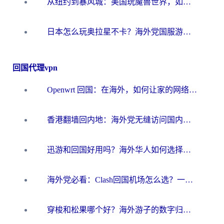
从纽约到暴风城：美国玩魔兽世界，如何找到你的最佳网络航线
日本怎么玩奥拉星不卡？海外党国服游戏加速器选择全攻略
回国代理vpn
Openwrt 回国：在海外，如何让家的网络触手可及
香港翻墙回内地：海外党无缝访问国内资源的加速器选择全攻略
迅游和回国好用吗？海外华人如何选择靠谱的回国加速器
海外党必看：Clash回国机场怎么选？一篇搞定无缝访问国内资源的全攻略
穿梭和松果哪个好？海外游子的数字归乡路，到底该怎么选