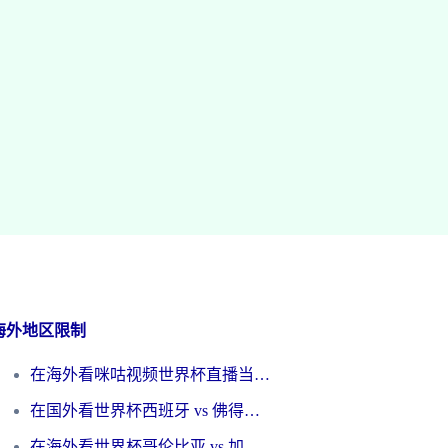
海外地区限制
在海外看咪咕视频世界杯直播当前IP受限制？这篇指南帮你搞定所有体育赛事观看难题
在国外看世界杯西班牙 vs 佛得角无法播放？这篇指南帮你解锁所有中文体育直播
在海外看世界杯哥伦比亚 vs 加纳当前IP受限制？这篇指南帮你流畅看中文解说赛事