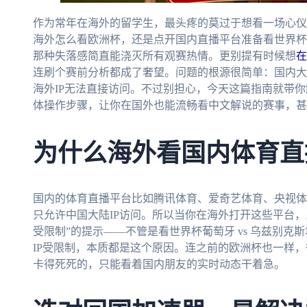
作为常年在海外的留学生，最头疼的莫过于想看一场心仪
海外怎么看欧洲杯，还是点开国内直播平台准备看世界杯葡萄
那种失落感简直能浇灭所有观赛热情。更别提有时候想
在
连刷个赛前分析都成了奢望。问题的根源很简单：国内大
海外IP无法直接访问。不过别担心，今天这篇指南就带
体操作步骤，让你在国外也能流畅看中文解说的赛事，甚至
为什么海外看国内体育直
国内的体育直播平台比如腾讯体育、爱奇艺体育、央视体
只允许中国大陆IP访问。所以当你在海外打开这些平台，系
受限制”的提示——不管是看世界杯葡萄牙 vs 乌兹别
IP受限制，本质都是这个原因。连之前的欧洲杯也一样，
卡得死死的，只能看着国内朋友的实时动态干着急。