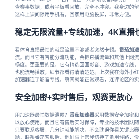
查赛事数据，或者平板看回放，完全不冲突。我身边的留
这样上课间隙用手机看，回家用电脑投屏，非常方便。
稳定无限流量+专线加速，4K直播
看体育直播最怕的就是流量不够或者突然卡顿。
番茄加速
流。而且它有智能分流功能，会把直播流量和其他上网流
畅度。更重要的是，它有精选回国影音、游戏加速专线，独
也能流畅播放，细节都看得清清楚楚。上次我在海外小红
加速器
连了影音专线，瞬间就能正常观看，连评论区的实
安全加密+实时售后，观赛更放心
用加速器最怕数据泄露？
番茄加速器
采用数据安全加密和
以放心使用。而且它有售后实时保障，专业的技术团队随
只要联系客服，几分钟就能解决，不会耽误你看关键比赛
题，联系番茄客服后，他们马上帮我切换了备用线路，没