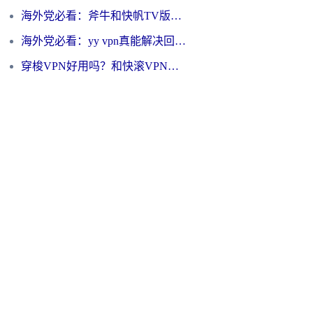
海外党必看：斧牛和快帆TV版哪个好？3分钟选对回国加速器，无缝刷B站、追热剧
海外党必看：yy vpn真能解决回国访问难题？附云极initap测评+免费方案对比
穿梭VPN好用吗？和快滚VPN对比哪个回国效果更好？海外党选回国加速器必看指南