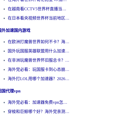
在越南看CCTV5世界杯直播当前IP受限制？海外党体育观赛终极指南来了
在日本看央视频世界杯当前地区不可播放？海外党体育观赛终极指南
国外加速国内游戏
在欧洲打魔兽世界如何不卡？海外玩家的国服游戏加速终极攻略
国外玩国服英雄联盟用什么加速器好？海外党亲测有效的国服游戏加速指南
在非洲玩魔兽世界怀旧服总卡？别慌，这份指南帮你丝滑开荒
海外党必看：玩国服卡到心态崩？少女前线云图计划加速器免费推荐+碧蓝航线足球世界流畅攻略
海外打LOL用哪个加速器？2026实用指南：从延迟到设备适配，一篇解决你的国服游戏痛点
回国代理vpn
海外党必看：加速器免费vpn怎么选？3步教你无缝访问国内资源
穿梭和巨鲸哪个好？海外党亲测3款回国加速器，教你避开90%的坑