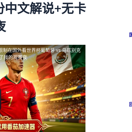
份中文解说+无卡
夜
限制
在国外看世界杯葡萄牙 vs 乌兹别克
救了我的观赛夜