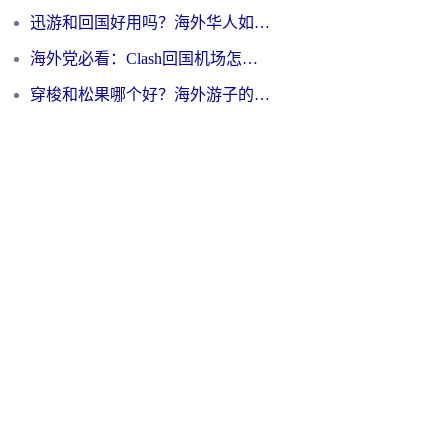
迅游和回国好用吗？海外华人如何选择靠谱的回国加速器
海外党必看：Clash回国机场怎么选？一篇搞定无缝访问国内资源的全攻略
穿梭和松果哪个好？海外游子的数字归乡路，到底该怎么选