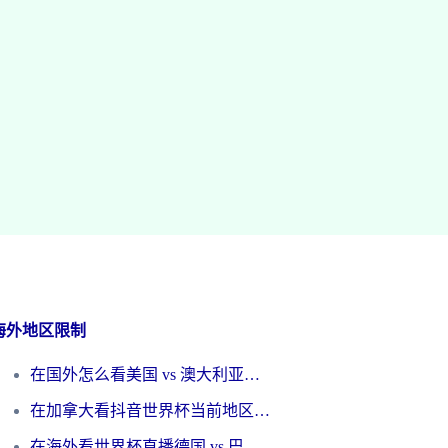
海外地区限制
在国外怎么看美国 vs 澳大利亚世界杯直播？海外党必藏的中文解说观赛指南
在加拿大看抖音世界杯当前地区不可播放？海外党体育观赛终极指南
在海外看世界杯直播德国 vs 巴拉圭当前IP受限制？这篇指南帮你轻松解决地区限制