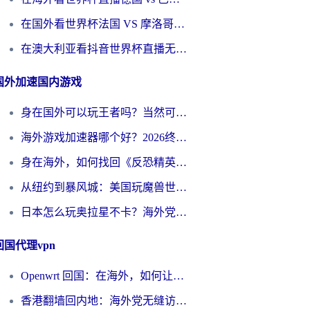
在国外看世界杯法国 VS 摩洛哥仅限中国大陆？别让地域限制拦下你的欢呼
在澳大利亚看抖音世界杯直播无法播放？海外党体育观赛终极指南来了！
国外加速国内游戏
身在国外可以玩王者吗？当然可以，但你需要这份“加速”指南
海外游戏加速器哪个好？2026终极指南帮你畅玩国服+解决卡顿难题
身在海外，如何找回《反恐精英：全球攻势》国服的丝滑手感？一份给你的终极指南
从纽约到暴风城：美国玩魔兽世界，如何找到你的最佳网络航线
日本怎么玩奥拉星不卡？海外党国服游戏加速器选择全攻略
回国代理vpn
Openwrt 回国：在海外，如何让家的网络触手可及
香港翻墙回内地：海外党无缝访问国内资源的加速器选择全攻略