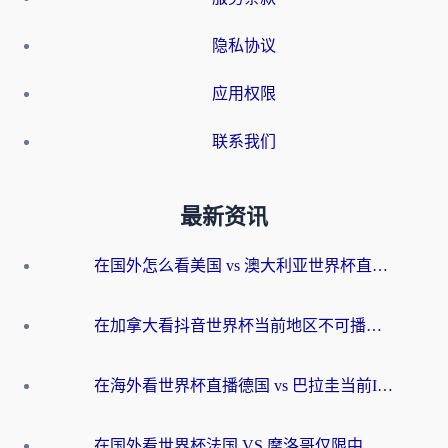
隐私协议
应用权限
联系我们
最新资讯
在国外怎么看美国 vs 澳大利亚世界杯直播？海外党必藏的中文解说观赛指南
在加拿大看抖音世界杯当前地区不可播放？海外党体育观赛终极指南
在海外看世界杯直播德国 vs 巴拉圭当前IP受限制？这篇指南帮你轻松解决地区限制
在国外看世界杯法国 VS 摩洛哥仅限中国大陆？别让地域限制拦下你的欢呼