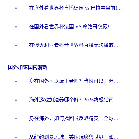
在海外看世界杯直播德国 vs 巴拉圭当前IP受限制？这篇指南帮你轻松解决地区限制
在国外看世界杯法国 VS 摩洛哥仅限中国大陆？别让地域限制拦下你的欢呼
在澳大利亚看抖音世界杯直播无法播放？海外党体育观赛终极指南来了！
国外加速国内游戏
身在国外可以玩王者吗？当然可以，但你需要这份“加速”指南
海外游戏加速器哪个好？2026终极指南帮你畅玩国服+解决卡顿难题
身在海外，如何找回《反恐精英：全球攻势》国服的丝滑手感？一份给你的终极指南
从纽约到暴风城：美国玩魔兽世界，如何找到你的最佳网络航线