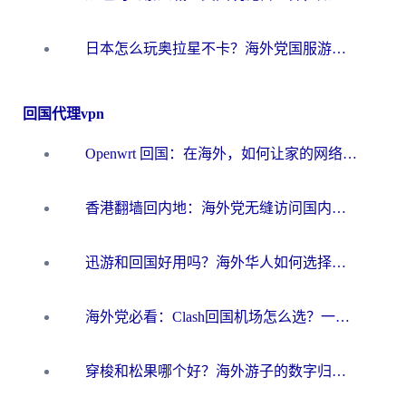
日本怎么玩奥拉星不卡？海外党国服游戏加速器选择全攻略
回国代理vpn
Openwrt 回国：在海外，如何让家的网络触手可及
香港翻墙回内地：海外党无缝访问国内资源的加速器选择全攻略
迅游和回国好用吗？海外华人如何选择靠谱的回国加速器
海外党必看：Clash回国机场怎么选？一篇搞定无缝访问国内资源的全攻略
穿梭和松果哪个好？海外游子的数字归乡路，到底该怎么选