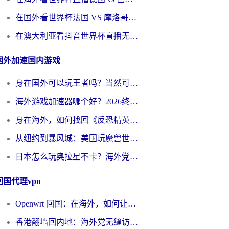
在国外看世界杯法国 VS 摩洛哥仅限中国大陆？别让地域限制拦下你的欢呼
在澳大利亚看抖音世界杯直播无法播放？海外党体育观赛终极指南来了！
国外加速国内游戏
身在国外可以玩王者吗？当然可以，但你需要这份“加速”指南
海外游戏加速器哪个好？2026终极指南帮你畅玩国服+解决卡顿难题
身在海外，如何找回《反恐精英：全球攻势》国服的丝滑手感？一份给你的终极指南
从纽约到暴风城：美国玩魔兽世界，如何找到你的最佳网络航线
日本怎么玩奥拉星不卡？海外党国服游戏加速器选择全攻略
回国代理vpn
Openwrt 回国：在海外，如何让家的网络触手可及
香港翻墙回内地：海外党无缝访问国内资源的加速器选择全攻略