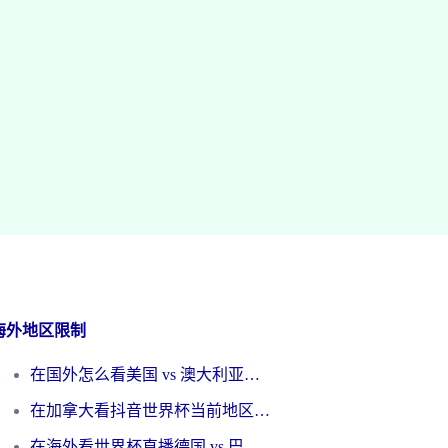
海外地区限制
在国外怎么看美国 vs 澳大利亚世界杯直播？海外党必藏的中文解说观赛指南
在加拿大看抖音世界杯当前地区不可播放？海外党体育观赛终极指南
在海外看世界杯直播德国 vs 巴拉圭当前IP受限制？这篇指南帮你轻松解决地区限制