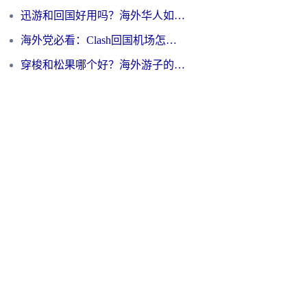
迅游和回国好用吗？海外华人如何选择靠谱的回国加速器
海外党必看：Clash回国机场怎么选？一篇搞定无缝访问国内资源的全攻略
穿梭和松果哪个好？海外游子的数字归乡路，到底该怎么选