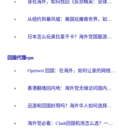
身在海外，如何找回《反恐精英：全球攻势》国服的丝滑手感？一份给你的终极指南
从纽约到暴风城：美国玩魔兽世界，如何找到你的最佳网络航线
日本怎么玩奥拉星不卡？海外党国服游戏加速器选择全攻略
回国代理vpn
Openwrt 回国：在海外，如何让家的网络触手可及
香港翻墙回内地：海外党无缝访问国内资源的加速器选择全攻略
迅游和回国好用吗？海外华人如何选择靠谱的回国加速器
海外党必看：Clash回国机场怎么选？一篇搞定无缝访问国内资源的全攻略