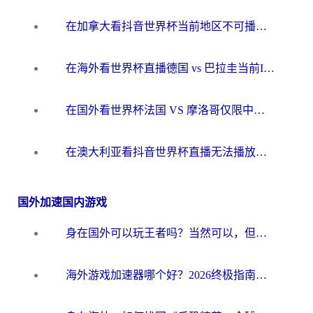
在加拿大看抖音世界杯当前地区不可播放？海外党体育观赛终极指南
在海外看世界杯直播德国 vs 巴拉圭当前IP受限制？这篇指南帮你轻松解决地区限制
在国外看世界杯法国 VS 摩洛哥仅限中国大陆？别让地域限制拦下你的欢呼
在澳大利亚看抖音世界杯直播无法播放？海外党体育观赛终极指南来了！
国外加速国内游戏
身在国外可以玩王者吗？当然可以，但你需要这份“加速”指南
海外游戏加速器哪个好？2026终极指南帮你畅玩国服+解决卡顿难题