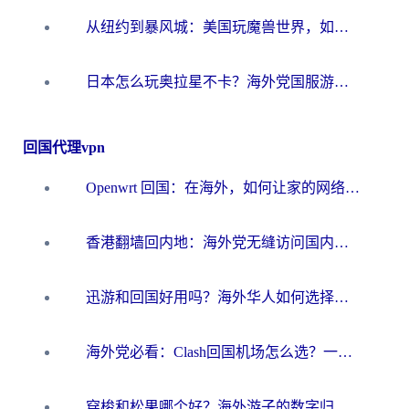
从纽约到暴风城：美国玩魔兽世界，如何找到你的最佳网络航线
日本怎么玩奥拉星不卡？海外党国服游戏加速器选择全攻略
回国代理vpn
Openwrt 回国：在海外，如何让家的网络触手可及
香港翻墙回内地：海外党无缝访问国内资源的加速器选择全攻略
迅游和回国好用吗？海外华人如何选择靠谱的回国加速器
海外党必看：Clash回国机场怎么选？一篇搞定无缝访问国内资源的全攻略
穿梭和松果哪个好？海外游子的数字归乡路，到底该怎么选