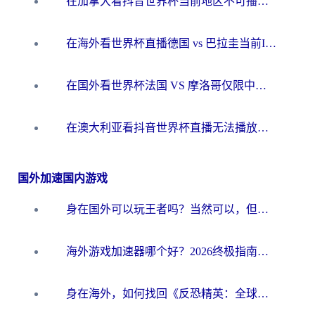
在加拿大看抖音世界杯当前地区不可播放？海外党体育观赛终极指南
在海外看世界杯直播德国 vs 巴拉圭当前IP受限制？这篇指南帮你轻松解决地区限制
在国外看世界杯法国 VS 摩洛哥仅限中国大陆？别让地域限制拦下你的欢呼
在澳大利亚看抖音世界杯直播无法播放？海外党体育观赛终极指南来了！
国外加速国内游戏
身在国外可以玩王者吗？当然可以，但你需要这份“加速”指南
海外游戏加速器哪个好？2026终极指南帮你畅玩国服+解决卡顿难题
身在海外，如何找回《反恐精英：全球攻势》国服的丝滑手感？一份给你的终极指南