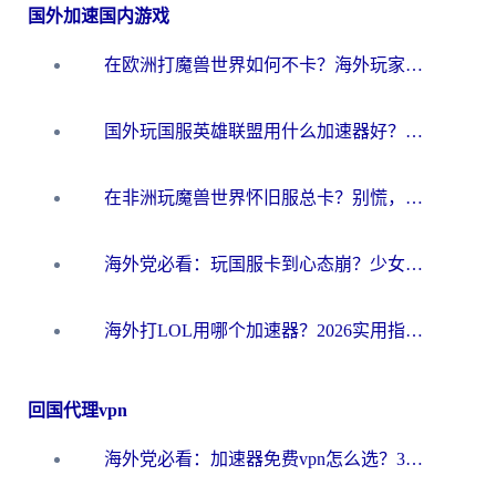
国外加速国内游戏
在欧洲打魔兽世界如何不卡？海外玩家的国服游戏加速终极攻略
国外玩国服英雄联盟用什么加速器好？海外党亲测有效的国服游戏加速指南
在非洲玩魔兽世界怀旧服总卡？别慌，这份指南帮你丝滑开荒
海外党必看：玩国服卡到心态崩？少女前线云图计划加速器免费推荐+碧蓝航线足球世界流畅攻略
海外打LOL用哪个加速器？2026实用指南：从延迟到设备适配，一篇解决你的国服游戏痛点
回国代理vpn
海外党必看：加速器免费vpn怎么选？3步教你无缝访问国内资源