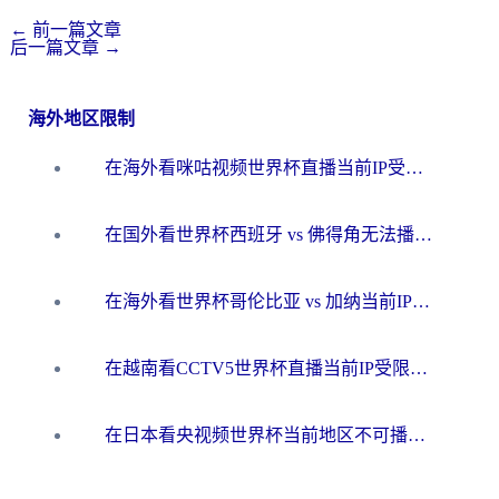
←
前一篇文章
后一篇文章
→
海外地区限制
在海外看咪咕视频世界杯直播当前IP受限制？这篇指南帮你搞定所有体育赛事观看难题
在国外看世界杯西班牙 vs 佛得角无法播放？这篇指南帮你解锁所有中文体育直播
在海外看世界杯哥伦比亚 vs 加纳当前IP受限制？这篇指南帮你流畅看中文解说赛事
在越南看CCTV5世界杯直播当前IP受限制？海外党体育观赛终极指南来了
在日本看央视频世界杯当前地区不可播放？海外党体育观赛终极指南