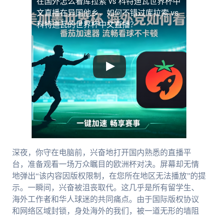
在国外怎么看库拉索 vs 科特迪瓦世界杯中
文直播
在异国他乡，如何不错过库拉索 vs
科特迪瓦的世界杯中文直播？
深夜，你守在电脑前，兴奋地打开国内熟悉的直播平
台，准备观看一场万众瞩目的欧洲杯对决。屏幕却无情
地弹出“该内容因版权限制，在您所在地区无法播放”的提
示。一瞬间，兴奋被沮丧取代。这几乎是所有留学生、
海外工作者和华人球迷的共同痛点。由于国际版权协议
和网络区域封锁，身处海外的我们，被一道无形的墙阻