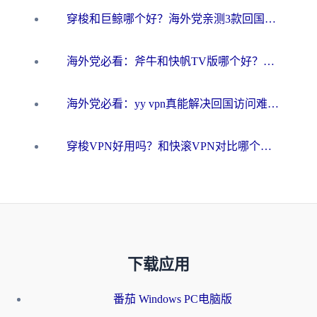
穿梭和巨鲸哪个好？海外党亲测3款回国加速器，教你避开90%的坑
海外党必看：斧牛和快帆TV版哪个好？3分钟选对回国加速器，无缝刷B站、追热剧
海外党必看：yy vpn真能解决回国访问难题？附云极initap测评+免费方案对比
穿梭VPN好用吗？和快滚VPN对比哪个回国效果更好？海外党选回国加速器必看指南
下载应用
番茄 Windows PC电脑版