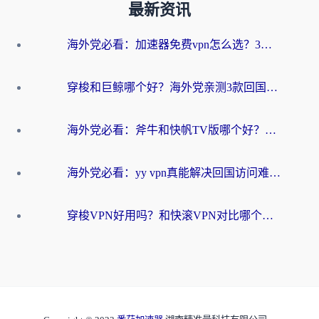
最新资讯
海外党必看：加速器免费vpn怎么选？3步教你无缝访问国内资源
穿梭和巨鲸哪个好？海外党亲测3款回国加速器，教你避开90%的坑
海外党必看：斧牛和快帆TV版哪个好？3分钟选对回国加速器，无缝刷B站、追热剧
海外党必看：yy vpn真能解决回国访问难题？附云极initap测评+免费方案对比
穿梭VPN好用吗？和快滚VPN对比哪个回国效果更好？海外党选回国加速器必看指南