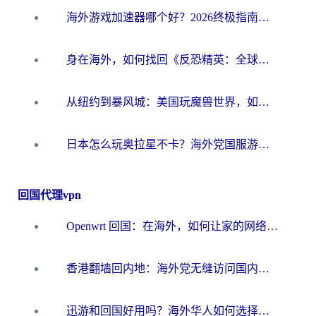
海外游戏加速器哪个好？2026终极指南帮你畅玩国服+解决卡顿难题
身在海外，如何找回《反恐精英：全球攻势》国服的丝滑手感？一份给你的终极指南
从纽约到暴风城：美国玩魔兽世界，如何找到你的最佳网络航线
日本怎么玩奥拉星不卡？海外党国服游戏加速器选择全攻略
回国代理vpn
Openwrt 回国：在海外，如何让家的网络触手可及
香港翻墙回内地：海外党无缝访问国内资源的加速器选择全攻略
迅游和回国好用吗？海外华人如何选择靠谱的回国加速器