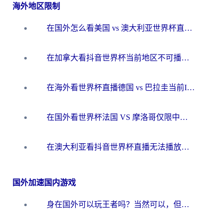
海外地区限制
在国外怎么看美国 vs 澳大利亚世界杯直播？海外党必藏的中文解说观赛指南
在加拿大看抖音世界杯当前地区不可播放？海外党体育观赛终极指南
在海外看世界杯直播德国 vs 巴拉圭当前IP受限制？这篇指南帮你轻松解决地区限制
在国外看世界杯法国 VS 摩洛哥仅限中国大陆？别让地域限制拦下你的欢呼
在澳大利亚看抖音世界杯直播无法播放？海外党体育观赛终极指南来了！
国外加速国内游戏
身在国外可以玩王者吗？当然可以，但你需要这份“加速”指南