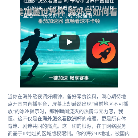
在国外怎么看波黑 vs 卡塔尔世界杯直播
在
异国他乡，如何畅看波黑 vs 卡塔尔世界杯
直播？一份为你定制的终极指南
当你在海外熬夜调好闹钟，备好零食饮料，满心期待地
点开国内直播平台，屏幕上却赫然出现“当前地区不可播
放”的冰冷提示时，那种瞬间浇灭的热情与无力感，我
懂。这不仅是
在海外怎么看欧洲杯
的难题，更是所有体
育迷、剧迷共同的痛点。这一切的根源，在于网络服务
商基于IP地址的区域版权限制。你的海外IP地址，被国内