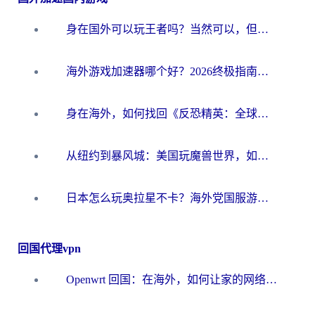
身在国外可以玩王者吗？当然可以，但你需要这份“加速”指南
海外游戏加速器哪个好？2026终极指南帮你畅玩国服+解决卡顿难题
身在海外，如何找回《反恐精英：全球攻势》国服的丝滑手感？一份给你的终极指南
从纽约到暴风城：美国玩魔兽世界，如何找到你的最佳网络航线
日本怎么玩奥拉星不卡？海外党国服游戏加速器选择全攻略
回国代理vpn
Openwrt 回国：在海外，如何让家的网络触手可及