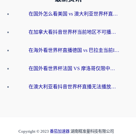
在国外怎么看美国 vs 澳大利亚世界杯直播？海外党必藏的中文解说观赛指南
在加拿大看抖音世界杯当前地区不可播放？海外党体育观赛终极指南
在海外看世界杯直播德国 vs 巴拉圭当前IP受限制？这篇指南帮你轻松解决地区限制
在国外看世界杯法国 VS 摩洛哥仅限中国大陆？别让地域限制拦下你的欢呼
在澳大利亚看抖音世界杯直播无法播放？海外党体育观赛终极指南来了！
Copyright © 2023
番茄加速器
湖南精准量科技有限公司