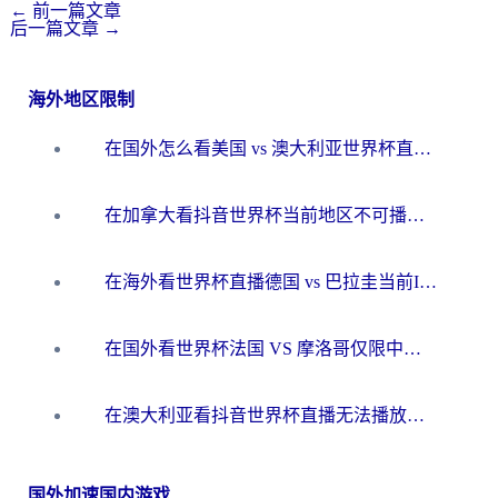
←
前一篇文章
后一篇文章
→
海外地区限制
在国外怎么看美国 vs 澳大利亚世界杯直播？海外党必藏的中文解说观赛指南
在加拿大看抖音世界杯当前地区不可播放？海外党体育观赛终极指南
在海外看世界杯直播德国 vs 巴拉圭当前IP受限制？这篇指南帮你轻松解决地区限制
在国外看世界杯法国 VS 摩洛哥仅限中国大陆？别让地域限制拦下你的欢呼
在澳大利亚看抖音世界杯直播无法播放？海外党体育观赛终极指南来了！
国外加速国内游戏