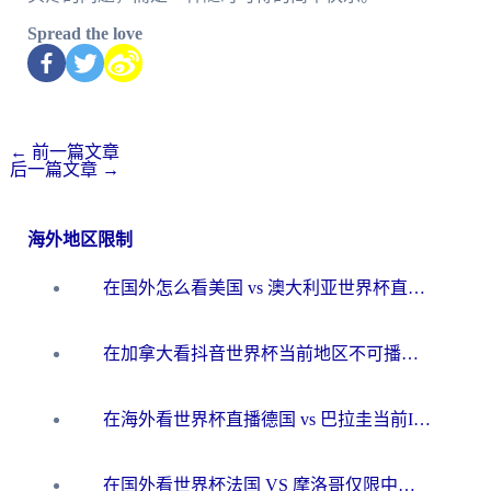
Spread the love
←
前一篇文章
后一篇文章
→
海外地区限制
在国外怎么看美国 vs 澳大利亚世界杯直播？海外党必藏的中文解说观赛指南
在加拿大看抖音世界杯当前地区不可播放？海外党体育观赛终极指南
在海外看世界杯直播德国 vs 巴拉圭当前IP受限制？这篇指南帮你轻松解决地区限制
在国外看世界杯法国 VS 摩洛哥仅限中国大陆？别让地域限制拦下你的欢呼