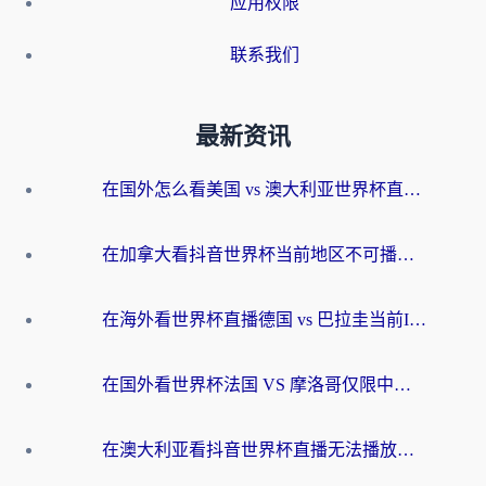
应用权限
联系我们
最新资讯
在国外怎么看美国 vs 澳大利亚世界杯直播？海外党必藏的中文解说观赛指南
在加拿大看抖音世界杯当前地区不可播放？海外党体育观赛终极指南
在海外看世界杯直播德国 vs 巴拉圭当前IP受限制？这篇指南帮你轻松解决地区限制
在国外看世界杯法国 VS 摩洛哥仅限中国大陆？别让地域限制拦下你的欢呼
在澳大利亚看抖音世界杯直播无法播放？海外党体育观赛终极指南来了！