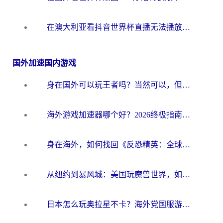
在澳大利亚看抖音世界杯直播无法播放？海外党体育观赛终极指南来了！
国外加速国内游戏
身在国外可以玩王者吗？当然可以，但你需要这份“加速”指南
海外游戏加速器哪个好？2026终极指南帮你畅玩国服+解决卡顿难题
身在海外，如何找回《反恐精英：全球攻势》国服的丝滑手感？一份给你的终极指南
从纽约到暴风城：美国玩魔兽世界，如何找到你的最佳网络航线
日本怎么玩奥拉星不卡？海外党国服游戏加速器选择全攻略