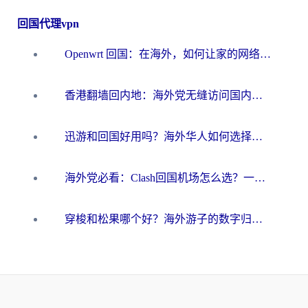
回国代理vpn
Openwrt 回国：在海外，如何让家的网络触手可及
香港翻墙回内地：海外党无缝访问国内资源的加速器选择全攻略
迅游和回国好用吗？海外华人如何选择靠谱的回国加速器
海外党必看：Clash回国机场怎么选？一篇搞定无缝访问国内资源的全攻略
穿梭和松果哪个好？海外游子的数字归乡路，到底该怎么选