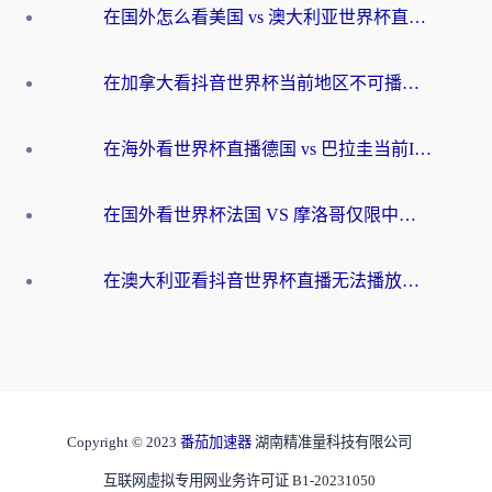
在国外怎么看美国 vs 澳大利亚世界杯直播？海外党必藏的中文解说观赛指南
在加拿大看抖音世界杯当前地区不可播放？海外党体育观赛终极指南
在海外看世界杯直播德国 vs 巴拉圭当前IP受限制？这篇指南帮你轻松解决地区限制
在国外看世界杯法国 VS 摩洛哥仅限中国大陆？别让地域限制拦下你的欢呼
在澳大利亚看抖音世界杯直播无法播放？海外党体育观赛终极指南来了！
Copyright © 2023
番茄加速器
湖南精准量科技有限公司
互联网虚拟专用网业务许可证 B1-20231050