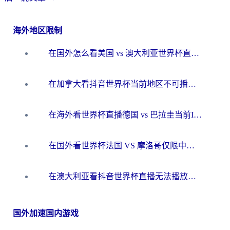
海外地区限制
在国外怎么看美国 vs 澳大利亚世界杯直播？海外党必藏的中文解说观赛指南
在加拿大看抖音世界杯当前地区不可播放？海外党体育观赛终极指南
在海外看世界杯直播德国 vs 巴拉圭当前IP受限制？这篇指南帮你轻松解决地区限制
在国外看世界杯法国 VS 摩洛哥仅限中国大陆？别让地域限制拦下你的欢呼
在澳大利亚看抖音世界杯直播无法播放？海外党体育观赛终极指南来了！
国外加速国内游戏