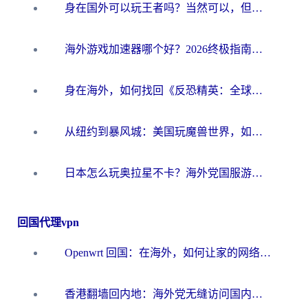
身在国外可以玩王者吗？当然可以，但你需要这份“加速”指南
海外游戏加速器哪个好？2026终极指南帮你畅玩国服+解决卡顿难题
身在海外，如何找回《反恐精英：全球攻势》国服的丝滑手感？一份给你的终极指南
从纽约到暴风城：美国玩魔兽世界，如何找到你的最佳网络航线
日本怎么玩奥拉星不卡？海外党国服游戏加速器选择全攻略
回国代理vpn
Openwrt 回国：在海外，如何让家的网络触手可及
香港翻墙回内地：海外党无缝访问国内资源的加速器选择全攻略