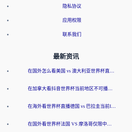
隐私协议
应用权限
联系我们
最新资讯
在国外怎么看美国 vs 澳大利亚世界杯直播？海外党必藏的中文解说观赛指南
在加拿大看抖音世界杯当前地区不可播放？海外党体育观赛终极指南
在海外看世界杯直播德国 vs 巴拉圭当前IP受限制？这篇指南帮你轻松解决地区限制
在国外看世界杯法国 VS 摩洛哥仅限中国大陆？别让地域限制拦下你的欢呼