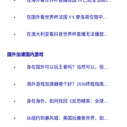
在海外看世界杯直播德国 vs 巴拉圭当前IP受限制？这篇指南帮你轻松解决地区限制
在国外看世界杯法国 VS 摩洛哥仅限中国大陆？别让地域限制拦下你的欢呼
在澳大利亚看抖音世界杯直播无法播放？海外党体育观赛终极指南来了！
国外加速国内游戏
身在国外可以玩王者吗？当然可以，但你需要这份“加速”指南
海外游戏加速器哪个好？2026终极指南帮你畅玩国服+解决卡顿难题
身在海外，如何找回《反恐精英：全球攻势》国服的丝滑手感？一份给你的终极指南
从纽约到暴风城：美国玩魔兽世界，如何找到你的最佳网络航线