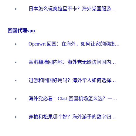
日本怎么玩奥拉星不卡？海外党国服游戏加速器选择全攻略
回国代理vpn
Openwrt 回国：在海外，如何让家的网络触手可及
香港翻墙回内地：海外党无缝访问国内资源的加速器选择全攻略
迅游和回国好用吗？海外华人如何选择靠谱的回国加速器
海外党必看：Clash回国机场怎么选？一篇搞定无缝访问国内资源的全攻略
穿梭和松果哪个好？海外游子的数字归乡路，到底该怎么选