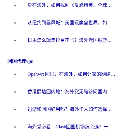
身在海外，如何找回《反恐精英：全球攻势》国服的丝滑手感？一份给你的终极指南
从纽约到暴风城：美国玩魔兽世界，如何找到你的最佳网络航线
日本怎么玩奥拉星不卡？海外党国服游戏加速器选择全攻略
回国代理vpn
Openwrt 回国：在海外，如何让家的网络触手可及
香港翻墙回内地：海外党无缝访问国内资源的加速器选择全攻略
迅游和回国好用吗？海外华人如何选择靠谱的回国加速器
海外党必看：Clash回国机场怎么选？一篇搞定无缝访问国内资源的全攻略