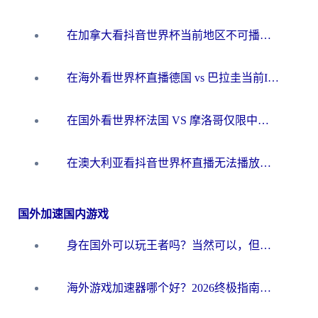
在加拿大看抖音世界杯当前地区不可播放？海外党体育观赛终极指南
在海外看世界杯直播德国 vs 巴拉圭当前IP受限制？这篇指南帮你轻松解决地区限制
在国外看世界杯法国 VS 摩洛哥仅限中国大陆？别让地域限制拦下你的欢呼
在澳大利亚看抖音世界杯直播无法播放？海外党体育观赛终极指南来了！
国外加速国内游戏
身在国外可以玩王者吗？当然可以，但你需要这份“加速”指南
海外游戏加速器哪个好？2026终极指南帮你畅玩国服+解决卡顿难题