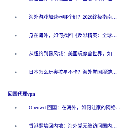
海外游戏加速器哪个好？2026终极指南帮你畅玩国服+解决卡顿难题
身在海外，如何找回《反恐精英：全球攻势》国服的丝滑手感？一份给你的终极指南
从纽约到暴风城：美国玩魔兽世界，如何找到你的最佳网络航线
日本怎么玩奥拉星不卡？海外党国服游戏加速器选择全攻略
回国代理vpn
Openwrt 回国：在海外，如何让家的网络触手可及
香港翻墙回内地：海外党无缝访问国内资源的加速器选择全攻略