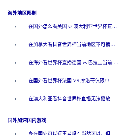
海外地区限制
在国外怎么看美国 vs 澳大利亚世界杯直播？海外党必藏的中文解说观赛指南
在加拿大看抖音世界杯当前地区不可播放？海外党体育观赛终极指南
在海外看世界杯直播德国 vs 巴拉圭当前IP受限制？这篇指南帮你轻松解决地区限制
在国外看世界杯法国 VS 摩洛哥仅限中国大陆？别让地域限制拦下你的欢呼
在澳大利亚看抖音世界杯直播无法播放？海外党体育观赛终极指南来了！
国外加速国内游戏
身在国外可以玩王者吗？当然可以，但你需要这份“加速”指南