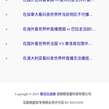
在加拿大看抖音世界杯当前地区不可播放？海外党体育观赛终极指南
在海外看世界杯直播德国 vs 巴拉圭当前IP受限制？这篇指南帮你轻松解决地区限制
在国外看世界杯法国 VS 摩洛哥仅限中国大陆？别让地域限制拦下你的欢呼
在澳大利亚看抖音世界杯直播无法播放？海外党体育观赛终极指南来了！
Copyright © 2023
番茄加速器
湖南精准量科技有限公司
互联网虚拟专用网业务许可证 B1-20231050