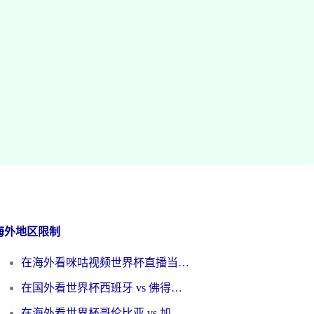
海外地区限制
在海外看咪咕视频世界杯直播当前IP受限制？这篇指南帮你搞定所有体育赛事观看难题
在国外看世界杯西班牙 vs 佛得角无法播放？这篇指南帮你解锁所有中文体育直播
在海外看世界杯哥伦比亚 vs 加纳当前IP受限制？这篇指南帮你流畅看中文解说赛事