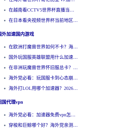
在越南看CCTV5世界杯直播当前IP受限制？海外党体育观赛终极指南来了
在日本看央视频世界杯当前地区不可播放？海外党体育观赛终极指南
国外加速国内游戏
在欧洲打魔兽世界如何不卡？海外玩家的国服游戏加速终极攻略
国外玩国服英雄联盟用什么加速器好？海外党亲测有效的国服游戏加速指南
在非洲玩魔兽世界怀旧服总卡？别慌，这份指南帮你丝滑开荒
海外党必看：玩国服卡到心态崩？少女前线云图计划加速器免费推荐+碧蓝航线足球世界流畅攻略
海外打LOL用哪个加速器？2026实用指南：从延迟到设备适配，一篇解决你的国服游戏痛点
回国代理vpn
海外党必看：加速器免费vpn怎么选？3步教你无缝访问国内资源
穿梭和巨鲸哪个好？海外党亲测3款回国加速器，教你避开90%的坑