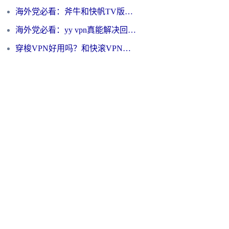
海外党必看：斧牛和快帆TV版哪个好？3分钟选对回国加速器，无缝刷B站、追热剧
海外党必看：yy vpn真能解决回国访问难题？附云极initap测评+免费方案对比
穿梭VPN好用吗？和快滚VPN对比哪个回国效果更好？海外党选回国加速器必看指南