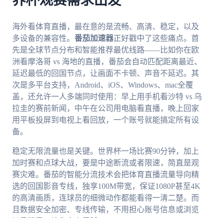
界杯观赛需求出发
海外看体育直播，最在意的是流畅、高清、稳定，以及
多设备的兼容性。
番茄加速器
正好戳中了这些痛点。首
先是全球节点分布和智能推荐最优线路——比如你在欧
洲看摩洛哥 vs 海地的直播，番茄会自动匹配距离最近、
延迟最低的回国节点，让画面不卡顿、声音不延迟。其
次是多平台支持，Android、iOS、Windows、mac全覆
盖，还允许一人多端同时使用：早上用手机看沙特 vs 乌
拉圭的赛前新闻，中午在公司用电脑看直播，晚上回家
用平板投屏到电视上看回放，一个账号就能搞定所有设
备。
稳定无限流量也是关键。世界杯一场比赛90分钟，加上
加时赛和点球大战，要是中途断流或者限速，简直是观
赛灾难。番茄的智能分流技术会把体育直播流量导向精
选的回国影音专线，独享100M带宽，保证1080P甚至4K
的高清画质，连球员的细微动作都能看得一清二楚。而
且数据安全加密、专线传输，不用担心账号信息或浏览