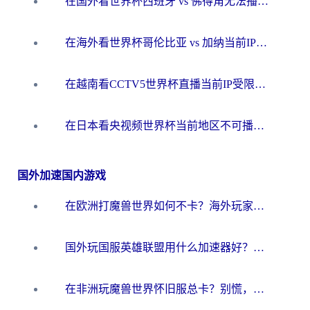
在国外看世界杯西班牙 vs 佛得角无法播放？这篇指南帮你解锁所有中文体育直播
在海外看世界杯哥伦比亚 vs 加纳当前IP受限制？这篇指南帮你流畅看中文解说赛事
在越南看CCTV5世界杯直播当前IP受限制？海外党体育观赛终极指南来了
在日本看央视频世界杯当前地区不可播放？海外党体育观赛终极指南
国外加速国内游戏
在欧洲打魔兽世界如何不卡？海外玩家的国服游戏加速终极攻略
国外玩国服英雄联盟用什么加速器好？海外党亲测有效的国服游戏加速指南
在非洲玩魔兽世界怀旧服总卡？别慌，这份指南帮你丝滑开荒