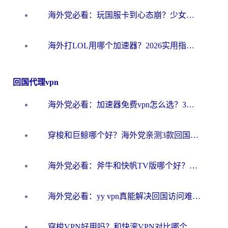
海外党必看：玩国服卡到心态崩？少女前线云图计划加速器免费推荐+碧蓝航线足球世界流畅攻略
海外打LOL用哪个加速器？2026实用指南：从延迟到设备适配，一篇解决你的国服游戏痛点
回国代理vpn
海外党必看：加速器免费vpn怎么选？3步教你无缝访问国内资源
穿梭和巨鲸哪个好？海外党亲测3款回国加速器，教你避开90%的坑
海外党必看：斧牛和快帆TV版哪个好？3分钟选对回国加速器，无缝刷B站、追热剧
海外党必看：yy vpn真能解决回国访问难题？附云极initap测评+免费方案对比
穿梭VPN好用吗？和快滚VPN对比哪个回国效果更好？海外党选回国加速器必看指南