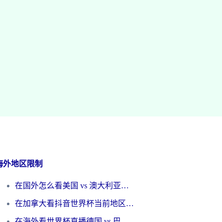
海外地区限制
在国外怎么看美国 vs 澳大利亚世界杯直播？海外党必藏的中文解说观赛指南
在加拿大看抖音世界杯当前地区不可播放？海外党体育观赛终极指南
在海外看世界杯直播德国 vs 巴拉圭当前IP受限制？这篇指南帮你轻松解决地区限制