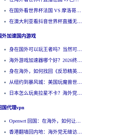
在国外看世界杯法国 VS 摩洛哥仅限中国大陆？别让地域限制拦下你的欢呼
在澳大利亚看抖音世界杯直播无法播放？海外党体育观赛终极指南来了！
国外加速国内游戏
身在国外可以玩王者吗？当然可以，但你需要这份“加速”指南
海外游戏加速器哪个好？2026终极指南帮你畅玩国服+解决卡顿难题
身在海外，如何找回《反恐精英：全球攻势》国服的丝滑手感？一份给你的终极指南
从纽约到暴风城：美国玩魔兽世界，如何找到你的最佳网络航线
日本怎么玩奥拉星不卡？海外党国服游戏加速器选择全攻略
回国代理vpn
Openwrt 回国：在海外，如何让家的网络触手可及
香港翻墙回内地：海外党无缝访问国内资源的加速器选择全攻略