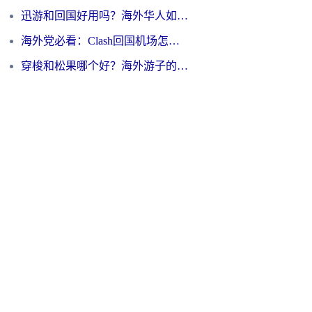
迅游和回国好用吗？海外华人如何选择靠谱的回国加速器
海外党必看：Clash回国机场怎么选？一篇搞定无缝访问国内资源的全攻略
穿梭和松果哪个好？海外游子的数字归乡路，到底该怎么选