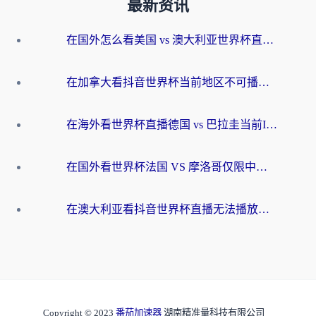
最新资讯
在国外怎么看美国 vs 澳大利亚世界杯直播？海外党必藏的中文解说观赛指南
在加拿大看抖音世界杯当前地区不可播放？海外党体育观赛终极指南
在海外看世界杯直播德国 vs 巴拉圭当前IP受限制？这篇指南帮你轻松解决地区限制
在国外看世界杯法国 VS 摩洛哥仅限中国大陆？别让地域限制拦下你的欢呼
在澳大利亚看抖音世界杯直播无法播放？海外党体育观赛终极指南来了！
Copyright © 2023
番茄加速器
湖南精准量科技有限公司