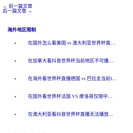
←
前一篇文章
后一篇文章
→
海外地区限制
在国外怎么看美国 vs 澳大利亚世界杯直播？海外党必藏的中文解说观赛指南
在加拿大看抖音世界杯当前地区不可播放？海外党体育观赛终极指南
在海外看世界杯直播德国 vs 巴拉圭当前IP受限制？这篇指南帮你轻松解决地区限制
在国外看世界杯法国 VS 摩洛哥仅限中国大陆？别让地域限制拦下你的欢呼
在澳大利亚看抖音世界杯直播无法播放？海外党体育观赛终极指南来了！