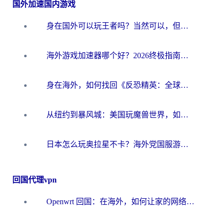
国外加速国内游戏
身在国外可以玩王者吗？当然可以，但你需要这份“加速”指南
海外游戏加速器哪个好？2026终极指南帮你畅玩国服+解决卡顿难题
身在海外，如何找回《反恐精英：全球攻势》国服的丝滑手感？一份给你的终极指南
从纽约到暴风城：美国玩魔兽世界，如何找到你的最佳网络航线
日本怎么玩奥拉星不卡？海外党国服游戏加速器选择全攻略
回国代理vpn
Openwrt 回国：在海外，如何让家的网络触手可及