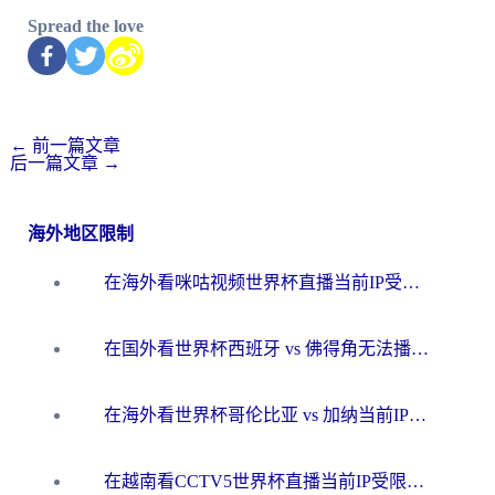
Spread the love
←
前一篇文章
后一篇文章
→
海外地区限制
在海外看咪咕视频世界杯直播当前IP受限制？这篇指南帮你搞定所有体育赛事观看难题
在国外看世界杯西班牙 vs 佛得角无法播放？这篇指南帮你解锁所有中文体育直播
在海外看世界杯哥伦比亚 vs 加纳当前IP受限制？这篇指南帮你流畅看中文解说赛事
在越南看CCTV5世界杯直播当前IP受限制？海外党体育观赛终极指南来了