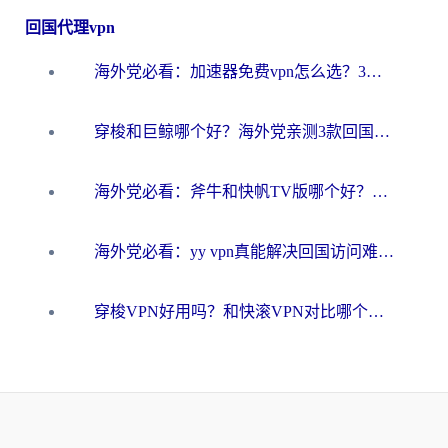
回国代理vpn
海外党必看：加速器免费vpn怎么选？3步教你无缝访问国内资源
穿梭和巨鲸哪个好？海外党亲测3款回国加速器，教你避开90%的坑
海外党必看：斧牛和快帆TV版哪个好？3分钟选对回国加速器，无缝刷B站、追热剧
海外党必看：yy vpn真能解决回国访问难题？附云极initap测评+免费方案对比
穿梭VPN好用吗？和快滚VPN对比哪个回国效果更好？海外党选回国加速器必看指南