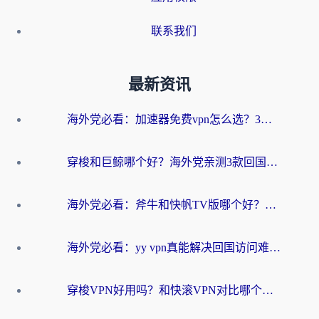
联系我们
最新资讯
海外党必看：加速器免费vpn怎么选？3步教你无缝访问国内资源
穿梭和巨鲸哪个好？海外党亲测3款回国加速器，教你避开90%的坑
海外党必看：斧牛和快帆TV版哪个好？3分钟选对回国加速器，无缝刷B站、追热剧
海外党必看：yy vpn真能解决回国访问难题？附云极initap测评+免费方案对比
穿梭VPN好用吗？和快滚VPN对比哪个回国效果更好？海外党选回国加速器必看指南