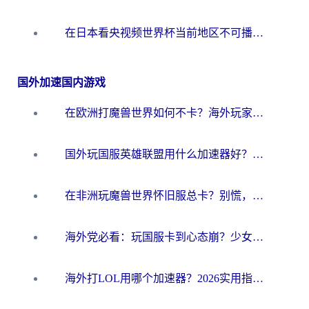
在日本看央视频世界杯当前地区不可播放？海外党体育观赛终极指南
国外加速国内游戏
在欧洲打魔兽世界如何不卡？海外玩家的国服游戏加速终极攻略
国外玩国服英雄联盟用什么加速器好？海外党亲测有效的国服游戏加速指南
在非洲玩魔兽世界怀旧服总卡？别慌，这份指南帮你丝滑开荒
海外党必看：玩国服卡到心态崩？少女前线云图计划加速器免费推荐+碧蓝航线足球世界流畅攻略
海外打LOL用哪个加速器？2026实用指南：从延迟到设备适配，一篇解决你的国服游戏痛点