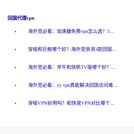
回国代理vpn
海外党必看：加速器免费vpn怎么选？3步教你无缝访问国内资源
穿梭和巨鲸哪个好？海外党亲测3款回国加速器，教你避开90%的坑
海外党必看：斧牛和快帆TV版哪个好？3分钟选对回国加速器，无缝刷B站、追热剧
海外党必看：yy vpn真能解决回国访问难题？附云极initap测评+免费方案对比
穿梭VPN好用吗？和快滚VPN对比哪个回国效果更好？海外党选回国加速器必看指南