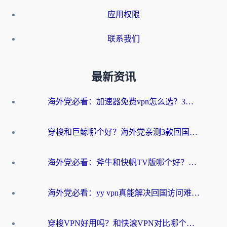
应用权限
联系我们
最新资讯
海外党必看：加速器免费vpn怎么选？3步教你无缝访问国内资源
穿梭和巨鲸哪个好？海外党亲测3款回国加速器，教你避开90%的坑
海外党必看：斧牛和快帆TV版哪个好？3分钟选对回国加速器，无缝刷B站、追热剧
海外党必看：yy vpn真能解决回国访问难题？附云极initap测评+免费方案对比
穿梭VPN好用吗？和快滚VPN对比哪个回国效果更好？海外党选回国加速器必看指南