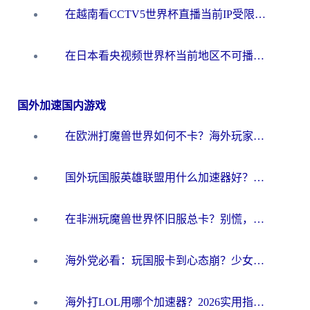
在越南看CCTV5世界杯直播当前IP受限制？海外党体育观赛终极指南来了
在日本看央视频世界杯当前地区不可播放？海外党体育观赛终极指南
国外加速国内游戏
在欧洲打魔兽世界如何不卡？海外玩家的国服游戏加速终极攻略
国外玩国服英雄联盟用什么加速器好？海外党亲测有效的国服游戏加速指南
在非洲玩魔兽世界怀旧服总卡？别慌，这份指南帮你丝滑开荒
海外党必看：玩国服卡到心态崩？少女前线云图计划加速器免费推荐+碧蓝航线足球世界流畅攻略
海外打LOL用哪个加速器？2026实用指南：从延迟到设备适配，一篇解决你的国服游戏痛点