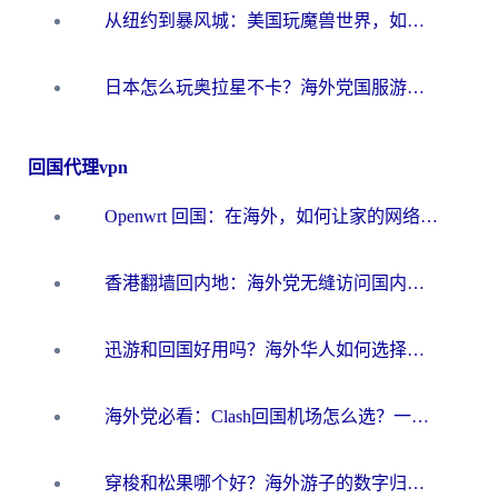
从纽约到暴风城：美国玩魔兽世界，如何找到你的最佳网络航线
日本怎么玩奥拉星不卡？海外党国服游戏加速器选择全攻略
回国代理vpn
Openwrt 回国：在海外，如何让家的网络触手可及
香港翻墙回内地：海外党无缝访问国内资源的加速器选择全攻略
迅游和回国好用吗？海外华人如何选择靠谱的回国加速器
海外党必看：Clash回国机场怎么选？一篇搞定无缝访问国内资源的全攻略
穿梭和松果哪个好？海外游子的数字归乡路，到底该怎么选