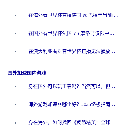
在海外看世界杯直播德国 vs 巴拉圭当前IP受限制？这篇指南帮你轻松解决地区限制
在国外看世界杯法国 VS 摩洛哥仅限中国大陆？别让地域限制拦下你的欢呼
在澳大利亚看抖音世界杯直播无法播放？海外党体育观赛终极指南来了！
国外加速国内游戏
身在国外可以玩王者吗？当然可以，但你需要这份“加速”指南
海外游戏加速器哪个好？2026终极指南帮你畅玩国服+解决卡顿难题
身在海外，如何找回《反恐精英：全球攻势》国服的丝滑手感？一份给你的终极指南