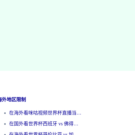
海外地区限制
在海外看咪咕视频世界杯直播当前IP受限制？这篇指南帮你搞定所有体育赛事观看难题
在国外看世界杯西班牙 vs 佛得角无法播放？这篇指南帮你解锁所有中文体育直播
在海外看世界杯哥伦比亚 vs 加纳当前IP受限制？这篇指南帮你流畅看中文解说赛事