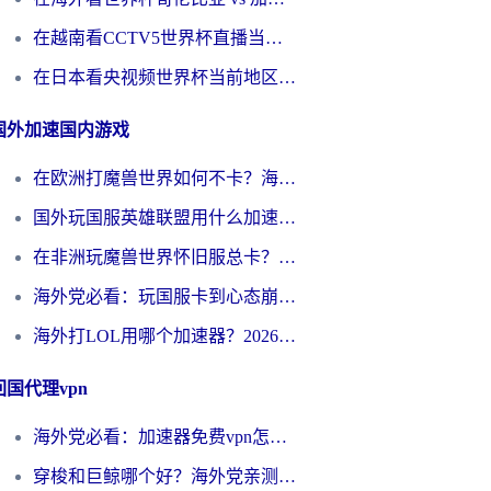
在越南看CCTV5世界杯直播当前IP受限制？海外党体育观赛终极指南来了
在日本看央视频世界杯当前地区不可播放？海外党体育观赛终极指南
国外加速国内游戏
在欧洲打魔兽世界如何不卡？海外玩家的国服游戏加速终极攻略
国外玩国服英雄联盟用什么加速器好？海外党亲测有效的国服游戏加速指南
在非洲玩魔兽世界怀旧服总卡？别慌，这份指南帮你丝滑开荒
海外党必看：玩国服卡到心态崩？少女前线云图计划加速器免费推荐+碧蓝航线足球世界流畅攻略
海外打LOL用哪个加速器？2026实用指南：从延迟到设备适配，一篇解决你的国服游戏痛点
回国代理vpn
海外党必看：加速器免费vpn怎么选？3步教你无缝访问国内资源
穿梭和巨鲸哪个好？海外党亲测3款回国加速器，教你避开90%的坑