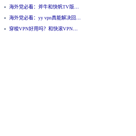
海外党必看：斧牛和快帆TV版哪个好？3分钟选对回国加速器，无缝刷B站、追热剧
海外党必看：yy vpn真能解决回国访问难题？附云极initap测评+免费方案对比
穿梭VPN好用吗？和快滚VPN对比哪个回国效果更好？海外党选回国加速器必看指南