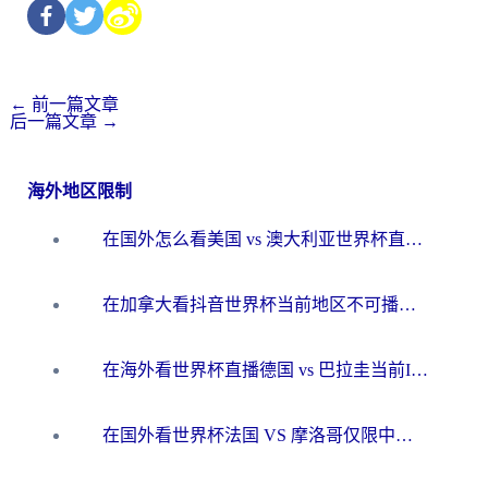
←
前一篇文章
后一篇文章
→
海外地区限制
在国外怎么看美国 vs 澳大利亚世界杯直播？海外党必藏的中文解说观赛指南
在加拿大看抖音世界杯当前地区不可播放？海外党体育观赛终极指南
在海外看世界杯直播德国 vs 巴拉圭当前IP受限制？这篇指南帮你轻松解决地区限制
在国外看世界杯法国 VS 摩洛哥仅限中国大陆？别让地域限制拦下你的欢呼