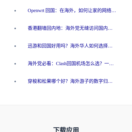
Openwrt 回国：在海外，如何让家的网络触手可及
香港翻墙回内地：海外党无缝访问国内资源的加速器选择全攻略
迅游和回国好用吗？海外华人如何选择靠谱的回国加速器
海外党必看：Clash回国机场怎么选？一篇搞定无缝访问国内资源的全攻略
穿梭和松果哪个好？海外游子的数字归乡路，到底该怎么选
下载应用