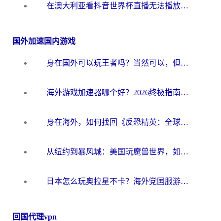
在澳大利亚看抖音世界杯直播无法播放？海外党体育观赛终极指南来了！
国外加速国内游戏
身在国外可以玩王者吗？当然可以，但你需要这份“加速”指南
海外游戏加速器哪个好？2026终极指南帮你畅玩国服+解决卡顿难题
身在海外，如何找回《反恐精英：全球攻势》国服的丝滑手感？一份给你的终极指南
从纽约到暴风城：美国玩魔兽世界，如何找到你的最佳网络航线
日本怎么玩奥拉星不卡？海外党国服游戏加速器选择全攻略
回国代理vpn