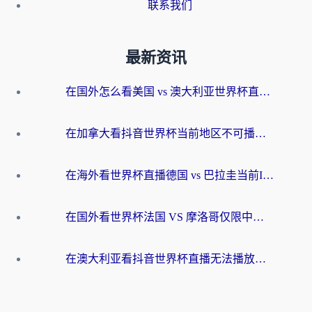
联系我们
最新资讯
在国外怎么看美国 vs 澳大利亚世界杯直播？海外党必藏的中文解说观赛指南
在加拿大看抖音世界杯当前地区不可播放？海外党体育观赛终极指南
在海外看世界杯直播德国 vs 巴拉圭当前IP受限制？这篇指南帮你轻松解决地区限制
在国外看世界杯法国 VS 摩洛哥仅限中国大陆？别让地域限制拦下你的欢呼
在澳大利亚看抖音世界杯直播无法播放？海外党体育观赛终极指南来了！